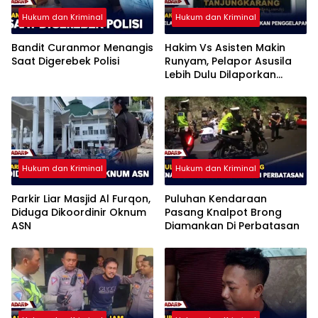
Hukum dan Kriminal
Hukum dan Kriminal
Bandit Curanmor Menangis
Hakim Vs Asisten Makin
Saat Digerebek Polisi
Runyam, Pelapor Asusila
Lebih Dulu Dilaporkan
Penggelapan
Hukum dan Kriminal
Hukum dan Kriminal
Parkir Liar Masjid Al Furqon,
Puluhan Kendaraan
Diduga Dikoordinir Oknum
Pasang Knalpot Brong
ASN
Diamankan Di Perbatasan