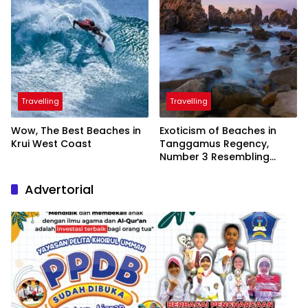
Travelling
Travelling
Wow, The Best Beaches in
Exoticism of Beaches in
Krui West Coast
Tanggamus Regency,
Number 3 Resembling
Nature Paintings
Advertorial