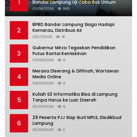
1
Bandar Lampung Uji Coba Bus Umum
03/08/2026
865
BPBD Bandar Lampung Siaga Hadapi
2
Kemarau, Distribusi Air
31/07/2026
18
Gubernur Mirza Tegaskan Pendidikan
3
Putus Rantai Kemiskinan
03/08/2026
9
Merasa Diserang & Difitnah, Wartawan
4
Media Online
04/08/2026
6
Kuliah S3 Informatika Bisa di Lampung
5
Tanpa Harus ke Luar Daerah
05/08/2026
6
29 Peserta PJJ Siap Ikuti MPLS, Disdikbud
6
Lampung
05/08/2026
5