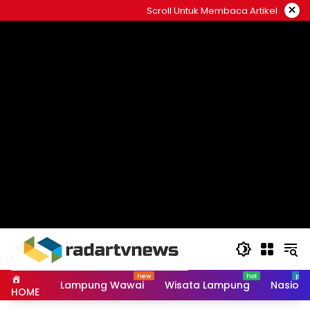
Skip
×
Scroll Untuk Membaca Artikel
to
content
Lampung Wawai
Wisata Lampung
Nasiona
HOME