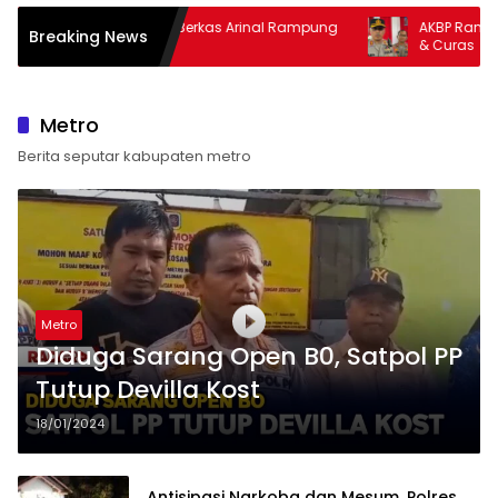
an Berkas Arinal Rampung
AKBP Ramadhona Target Berantas 
Breaking News
& Curas
Metro
Berita seputar kabupaten metro
Metro
Diduga Sarang Open B0, Satpol PP
Tutup Devilla Kost
18/01/2024
Antisipasi Narkoba dan Mesum, Polres