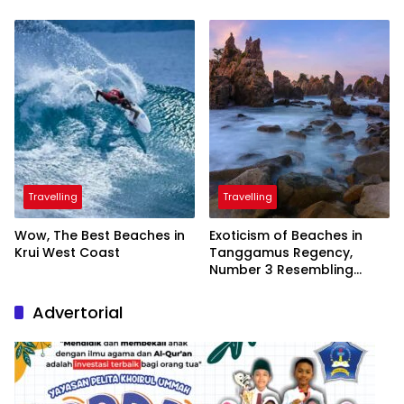
Inaugurated by the
President
Travelling
Travelling
Wow, The Best Beaches in
Exoticism of Beaches in
Krui West Coast
Tanggamus Regency,
Number 3 Resembling
Nature Paintings
Advertorial