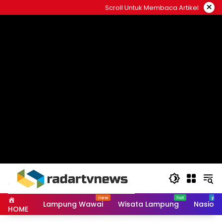
Skip
×
Scroll Untuk Membaca Artikel
to
content
Lampung Wawai
Wisata Lampung
Nasiona
HOME