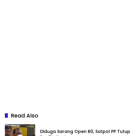
Read Also
Diduga Sarang Open B0, Satpol PP Tutup