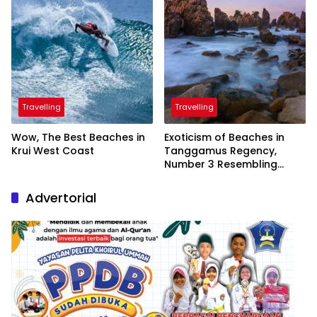
Travelling
Travelling
Wow, The Best Beaches in
Exoticism of Beaches in
Krui West Coast
Tanggamus Regency,
Number 3 Resembling
Nature Paintings
Advertorial