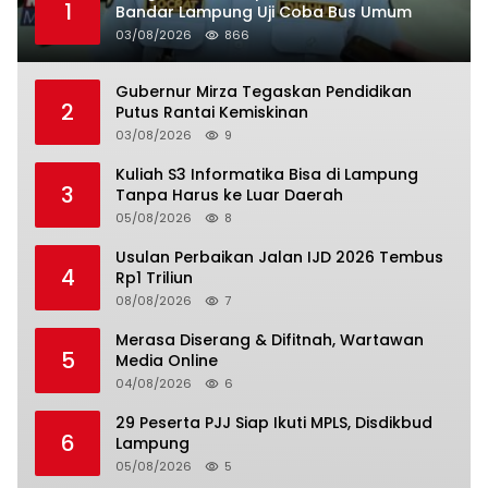
1
Bandar Lampung Uji Coba Bus Umum
03/08/2026
866
Gubernur Mirza Tegaskan Pendidikan
2
Putus Rantai Kemiskinan
03/08/2026
9
Kuliah S3 Informatika Bisa di Lampung
3
Tanpa Harus ke Luar Daerah
05/08/2026
8
Usulan Perbaikan Jalan IJD 2026 Tembus
4
Rp1 Triliun
08/08/2026
7
Merasa Diserang & Difitnah, Wartawan
5
Media Online
04/08/2026
6
29 Peserta PJJ Siap Ikuti MPLS, Disdikbud
6
Lampung
05/08/2026
5