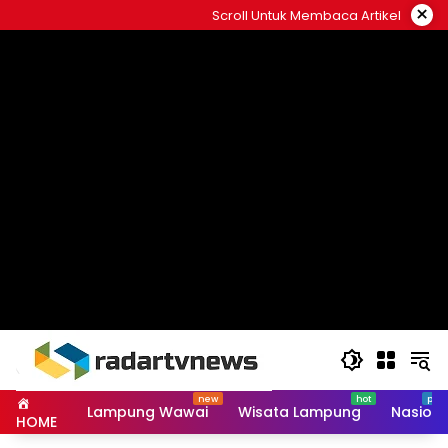
Skip
×
Scroll Untuk Membaca Artikel
to
content
Lampung Wawai
Wisata Lampung
Nasiona
HOME