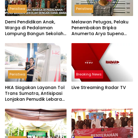
Peristiwa
Peristiwa
Demi Pendidikan Anak,
Melawan Petugas, Pelaku
Warga di Pedalaman
Penembakan Bripka
Lampung Bangun Sekolah
Anumerta Arya Supena
dengan Dana Swadaya
‘Pindah Alam’ di Teluk
Hantu
Peristiwa
Breaking News
HKA Siagakan Layanan Tol
Live Streaming Radar TV
Trans Sumatra, Antisipasi
Lonjakan Pemudik Lebaran
2026