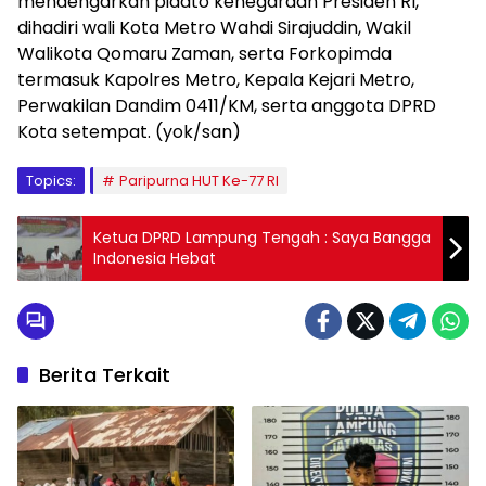
mendengarkan pidato kenegaraan Presiden RI,
dihadiri wali Kota Metro Wahdi Sirajuddin, Wakil
Walikota Qomaru Zaman, serta Forkopimda
termasuk Kapolres Metro, Kepala Kejari Metro,
Perwakilan Dandim 0411/KM, serta anggota DPRD
Kota setempat. (yok/san)
Topics:
Paripurna HUT Ke-77 RI
Ketua DPRD Lampung Tengah : Saya Bangga
Indonesia Hebat
Berita Terkait