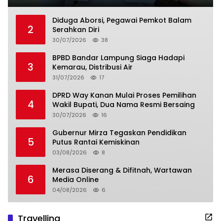
Diduga Aborsi, Pegawai Pemkot Balam
2
Serahkan Diri
30/07/2026
38
BPBD Bandar Lampung Siaga Hadapi
3
Kemarau, Distribusi Air
31/07/2026
17
DPRD Way Kanan Mulai Proses Pemilihan
4
Wakil Bupati, Dua Nama Resmi Bersaing
30/07/2026
16
Gubernur Mirza Tegaskan Pendidikan
5
Putus Rantai Kemiskinan
03/08/2026
8
Merasa Diserang & Difitnah, Wartawan
6
Media Online
04/08/2026
6
Travelling