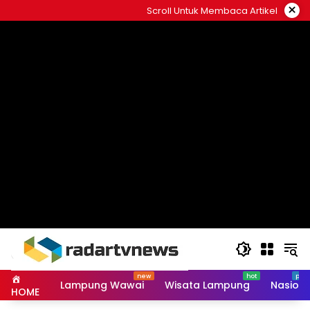
Skip
×
Scroll Untuk Membaca Artikel
to
content
Lampung Wawai
Wisata Lampung
Nasiona
HOME