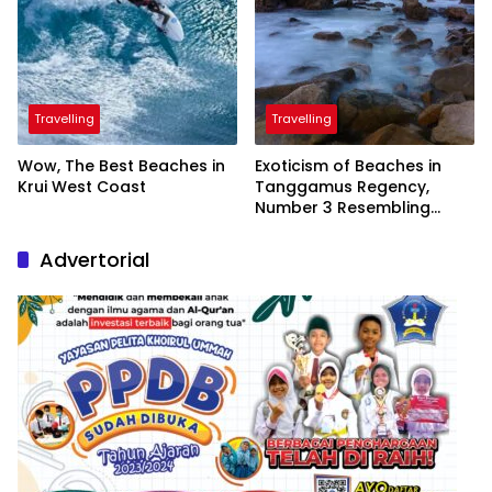
Travelling
Travelling
Wow, The Best Beaches in
Exoticism of Beaches in
Krui West Coast
Tanggamus Regency,
Number 3 Resembling
Nature Paintings
Advertorial