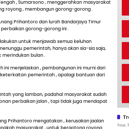
ngah , Sumarsono , menggerahkan masyarakat
tong royong , membangun gorong-gorong .
Anang Prihantoro dan lurah Bandarjaya Timur
i perbaikan gorong-gorong ini .
i dilakukan untuk menjawab semua keluhan
 menunggu pemerintah, hanya akan sia-sia saja,
 merindukan bulan .
 ini menjelaskan , pembangunan ini murni dari
eterkaitan pemerintah , apalagi bantuan dari
intah yang lamban, padahal masyarakat sudah
an perbaikan jalan , tapi tidak juga mendapat
Tr
nang Prihantoro mengatakan , kerusakan jaalan
Tour, 
angkah masyarakat , untuk bergotong royong