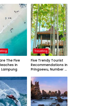
elling
Travelling
are The Five
Five Trendy Tourist
Beaches in
Recommendations in
h Lampung
Pringsewu, Number 3
Inaugurated by the
President