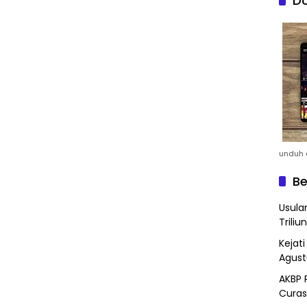
Do
unduh a
Be
Usula
Triliun
Kejat
Agust
AKBP 
Curas