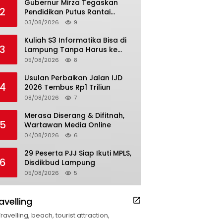
Gubernur Mirza Tegaskan
2
Pendidikan Putus Rantai
Kemiskinan
03/08/2026
9
Kuliah S3 Informatika Bisa di
3
Lampung Tanpa Harus ke
Luar Daerah
05/08/2026
8
Usulan Perbaikan Jalan IJD
4
2026 Tembus Rp1 Triliun
08/08/2026
7
Merasa Diserang & Difitnah,
5
Wartawan Media Online
04/08/2026
6
29 Peserta PJJ Siap Ikuti MPLS,
6
Disdikbud Lampung
05/08/2026
5
avelling
Travelling, beach, tourist attraction,