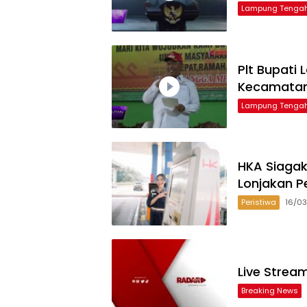
Lampung Tenga
Plt Bupati
Kecamata
Lampung Tenga
HKA Siagak
Lonjakan P
Peristiwa
16/0
Live Strea
Breaking News