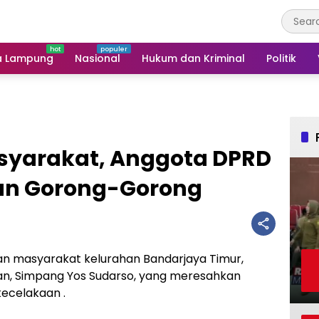
a Lampung
Nasional
Hukum dan Kriminal
Politik
yarakat, Anggota DPRD
n Gorong-Gorong
n masyarakat kelurahan Bandarjaya Timur,
rman, Simpang Yos Sudarso, yang meresahkan
kecelakaan .