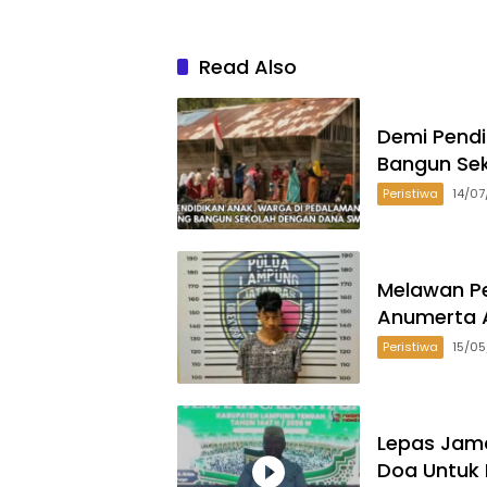
Read Also
Demi Pend
Bangun Se
Peristiwa
14/0
Melawan Pe
Anumerta A
Peristiwa
15/0
Lepas Jama
Doa Untuk