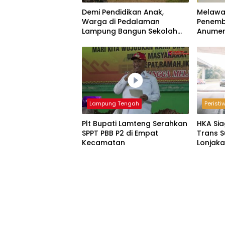
Demi Pendidikan Anak,
Melawa
Warga di Pedalaman
Penemb
Lampung Bangun Sekolah
Anumer
dengan Dana Swadaya
‘Pindah
Lampung Tengah
Peristi
Plt Bupati Lamteng Serahkan
HKA Si
SPPT PBB P2 di Empat
Trans S
Kecamatan
Lonjak
2026