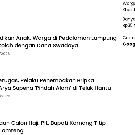
Warga
Khoir 
Banya
Rp35 
idikan Anak, Warga di Pedalaman Lampung
Cek ar
Goog
kolah dengan Dana Swadaya
7/2026
tugas, Pelaku Penembakan Bripka
rya Supena ‘Pindah Alam’ di Teluk Hantu
5/2026
ah Calon Haji, Plt. Bupati Komang Titip
 Lamteng