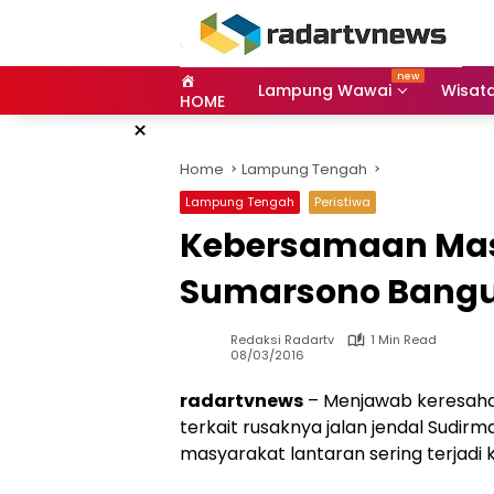
Skip
to
content
Lampung Wawai
Wisat
HOME
×
Home
Lampung Tengah
Lampung Tengah
Peristiwa
Kebersamaan Mas
Sumarsono Bangu
Redaksi Radartv
1 Min Read
08/03/2016
radartvnews
– Menjawab keresaha
terkait rusaknya jalan jendal Sudi
masyarakat lantaran sering terjadi 