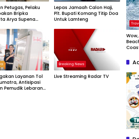
n Petugas, Pelaku
Lepas Jamaah Calon Haji,
akan Bripka
Plt. Bupati Komang Titip Doa
ta Arya Supena
Untuk Lamteng
Trav
 Alam’ di Teluk Hantu
Wow, 
Beach
Coas
Ad
wa
Breaking News
agakan Layanan Tol
Live Streaming Radar TV
umatra, Antisipasi
an Pemudik Lebaran