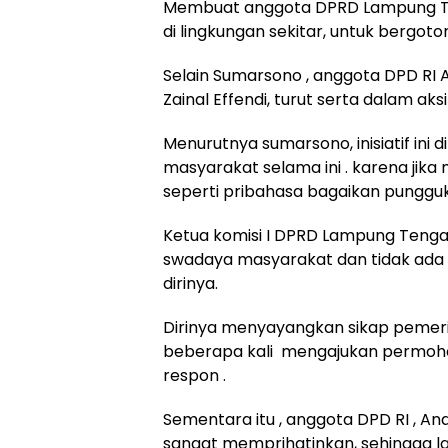
Membuat anggota DPRD Lampung Te
di lingkungan sekitar, untuk bergo
Selain Sumarsono , anggota DPD RI 
Zainal Effendi, turut serta dalam aks
Menurutnya sumarsono, inisiatif in
masyarakat selama ini . karena jika
seperti pribahasa bagaikan pungguk
Ketua komisi I DPRD Lampung Tengah
swadaya masyarakat dan tidak ada k
dirinya.
Dirinya menyayangkan sikap pemer
beberapa kali mengajukan permohon
respon .
Sementara itu , anggota DPD RI , A
sangat memprihatinkan, sehingga l