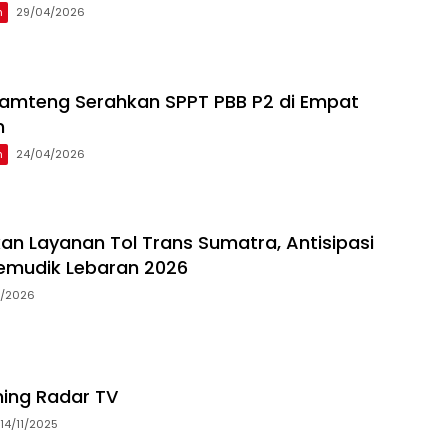
h
29/04/2026
 Lamteng Serahkan SPPT PBB P2 di Empat
n
h
24/04/2026
an Layanan Tol Trans Sumatra, Antisipasi
emudik Lebaran 2026
3/2026
ming Radar TV
14/11/2025