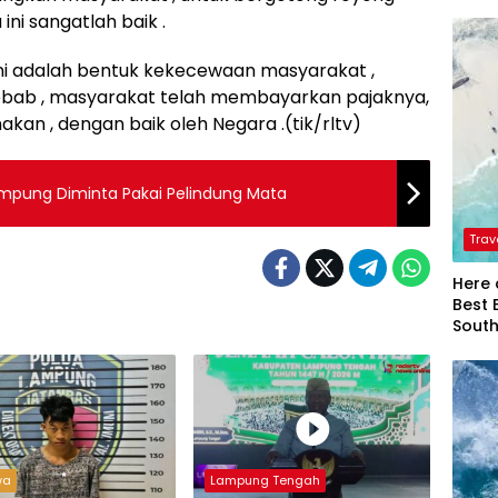
ni sangatlah baik .
ni adalah bentuk kekecewaan masyarakat ,
ebab , masyarakat telah membayarkan pajaknya,
an , dengan baik oleh Negara .(tik/rltv)
ampung Diminta Pakai Pelindung Mata
Trav
Here 
Best 
Sout
wa
Lampung Tengah