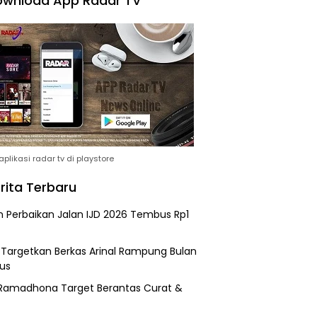
wnload App Radar TV
plikasi radar tv di playstore
rita Terbaru
n Perbaikan Jalan IJD 2026 Tembus Rp1
i Targetkan Berkas Arinal Rampung Bulan
us
Ramadhona Target Berantas Curat &