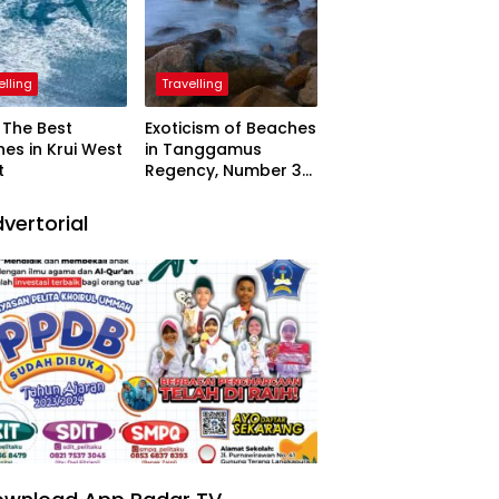
elling
Travelling
The Best
Exoticism of Beaches
es in Krui West
in Tanggamus
t
Regency, Number 3
Resembling Nature
Paintings
vertorial