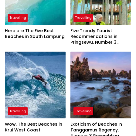
Travelling
Travelling
Here are The Five Best
Five Trendy Tourist
Beaches in South Lampung
Recommendations in
Pringsewu, Number 3
Inaugurated by the
President
Travelling
Travelling
Wow, The Best Beaches in
Exoticism of Beaches in
Krui West Coast
Tanggamus Regency,
Number 3 Resembling