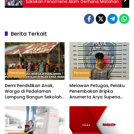
Saksikan Fenomena Alam Gerhana Matahari
Berita Terkait
Peristiwa
Peristiwa
Demi Pendidikan Anak,
Melawan Petugas, Pelaku
Warga di Pedalaman
Penembakan Bripka
Lampung Bangun Sekolah
Anumerta Arya Supena
dengan Dana Swadaya
‘Pindah Alam’ di Teluk
Hantu