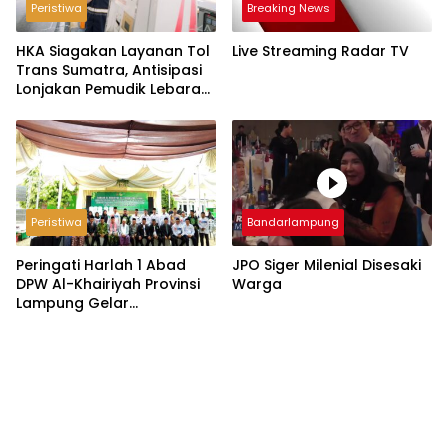
Peristiwa
Breaking News
HKA Siagakan Layanan Tol
Live Streaming Radar TV
Trans Sumatra, Antisipasi
Lonjakan Pemudik Lebaran
2026
Peristiwa
Bandarlampung
Peringati Harlah 1 Abad
JPO Siger Milenial Disesaki
DPW Al-Khairiyah Provinsi
Warga
Lampung Gelar
Serangkaian Acara