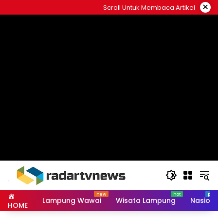
Skip
×
Scroll Untuk Membaca Artikel
to
content
Lampung Wawai
Wisata Lampung
Nasiona
HOME