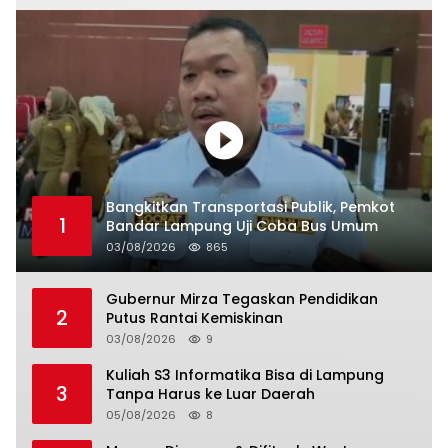
Bangkitkan Transportasi Publik, Pemkot
1
Bandar Lampung Uji Coba Bus Umum
03/08/2026
865
Gubernur Mirza Tegaskan Pendidikan
2
Putus Rantai Kemiskinan
03/08/2026
9
Kuliah S3 Informatika Bisa di Lampung
3
Tanpa Harus ke Luar Daerah
05/08/2026
8