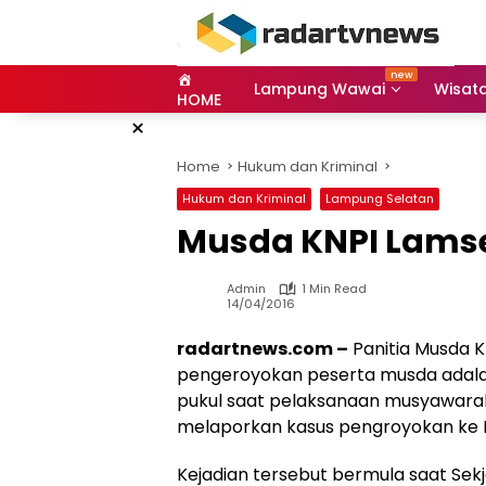
Skip
to
content
Lampung Wawai
Wisat
HOME
×
Home
Hukum dan Kriminal
Hukum dan Kriminal
Lampung Selatan
Musda KNPI Lamse
Admin
1 Min Read
14/04/2016
radartnews.com –
Panitia Musda 
pengeroyokan peserta musda adalah
pukul saat pelaksanaan musyawarah
melaporkan kasus pengroyokan ke 
Kejadian tersebut bermula saat Se