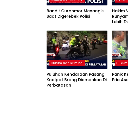
Bandit Curanmor Menangis
Hakim V
Saat Digerebek Polisi
Runyam,
Lebih D
Pengge
Hukum dan Kriminal
Hukum 
Puluhan Kendaraan Pasang
Panik 
Knalpot Brong Diamankan Di
Pria As
Perbatasan