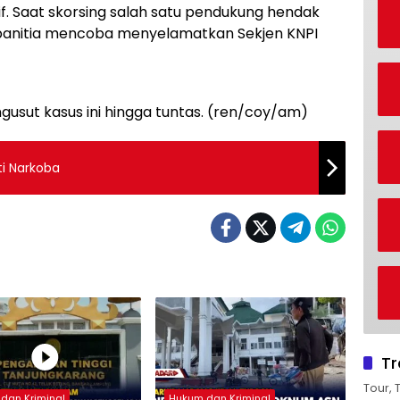
f. Saat skorsing salah satu pendukung hendak
anitia mencoba menyelamatkan Sekjen KNPI
usut kasus ini hingga tuntas. (ren/coy/am)
ti Narkoba
Tr
Tour, 
dan Kriminal
Hukum dan Kriminal