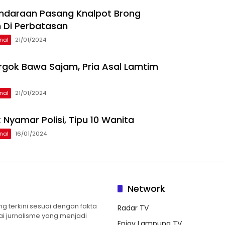
ndaraan Pasang Knalpot Brong
 Di Perbatasan
nal
21/01/2024
rgok Bawa Sajam, Pria Asal Lamtim
nal
21/01/2024
 Nyamar Polisi, Tipu 10 Wanita
nal
16/01/2024
Network
 terkini sesuai dengan fakta
Radar TV
ilai jurnalisme yang menjadi
Enjoy Lampung TV