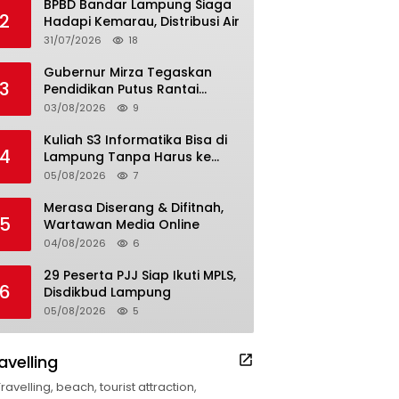
BPBD Bandar Lampung Siaga
2
Hadapi Kemarau, Distribusi Air
31/07/2026
18
Gubernur Mirza Tegaskan
3
Pendidikan Putus Rantai
Kemiskinan
03/08/2026
9
Kuliah S3 Informatika Bisa di
4
Lampung Tanpa Harus ke
Luar Daerah
05/08/2026
7
Merasa Diserang & Difitnah,
5
Wartawan Media Online
04/08/2026
6
29 Peserta PJJ Siap Ikuti MPLS,
6
Disdikbud Lampung
05/08/2026
5
avelling
Travelling, beach, tourist attraction,