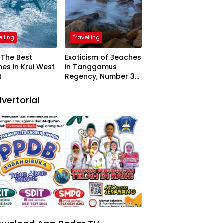
elling
Travelling
The Best
Exoticism of Beaches
es in Krui West
in Tanggamus
t
Regency, Number 3
Resembling Nature
Paintings
vertorial