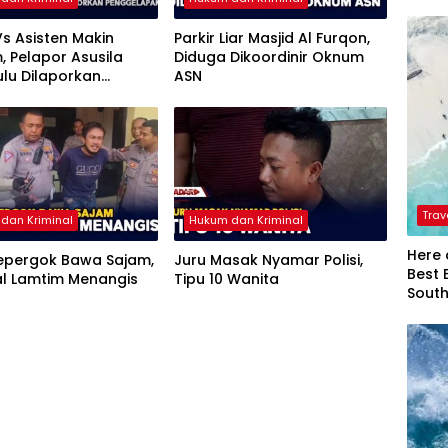
s Asisten Makin
Parkir Liar Masjid Al Furqon,
 Pelapor Asusila
Diduga Dikoordinir Oknum
ulu Dilaporkan
ASN
lapan
Trav
dan Kriminal
Hukum dan Kriminal
Here 
Kepergok Bawa Sajam,
Juru Masak Nyamar Polisi,
Best 
al Lamtim Menangis
Tipu 10 Wanita
Sout