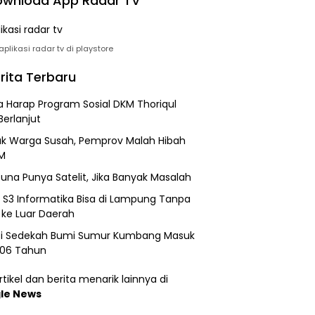
wnload App Radar TV
plikasi radar tv di playstore
rita Terbaru
 Harap Program Sosial DKM Thoriqul
Berlanjut
k Warga Susah, Pemprov Malah Hibah
M
una Punya Satelit, Jika Banyak Masalah
h S3 Informatika Bisa di Lampung Tanpa
 ke Luar Daerah
si Sedekah Bumi Sumur Kumbang Masuk
206 Tahun
tikel dan berita menarik lainnya di
le News