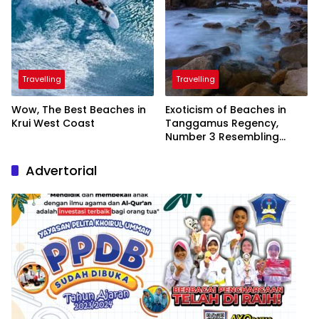
Travelling
Travelling
Wow, The Best Beaches in
Exoticism of Beaches in
Krui West Coast
Tanggamus Regency,
Number 3 Resembling
Nature Paintings
Advertorial