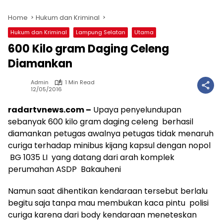
Home
Hukum dan Kriminal
Hukum dan Kriminal
Lampung Selatan
Utama
600 Kilo gram Daging Celeng
Diamankan
Admin
1 Min Read
12/05/2016
radartvnews.com –
Upaya penyelundupan
sebanyak 600 kilo gram daging celeng berhasil
diamankan petugas awalnya petugas tidak menaruh
curiga terhadap minibus kijang kapsul dengan nopol
BG 1035 LI yang datang dari arah komplek
perumahan ASDP Bakauheni
Namun saat dihentikan kendaraan tersebut berlalu
begitu saja tanpa mau membukan kaca pintu polisi
curiga karena dari body kendaraan meneteskan