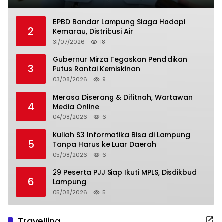
BPBD Bandar Lampung Siaga Hadapi
2
Kemarau, Distribusi Air
31/07/2026
18
Gubernur Mirza Tegaskan Pendidikan
3
Putus Rantai Kemiskinan
03/08/2026
9
Merasa Diserang & Difitnah, Wartawan
4
Media Online
04/08/2026
6
Kuliah S3 Informatika Bisa di Lampung
5
Tanpa Harus ke Luar Daerah
05/08/2026
6
29 Peserta PJJ Siap Ikuti MPLS, Disdikbud
6
Lampung
05/08/2026
5
Travelling