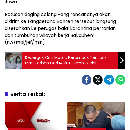
Jawa
Ratusan daging celeng yang rencananya akan
dikirim ke Tangaerang Banten tersebut langsung
diserahkan ke petugas balai karantina pertanian
dan tumbuhan wilayah kerja Bakauheni.
(nw/mai/jef/min)
Kepergok Curi Motor, Perampok Tembak
Mati Korban Dari Mulut Tembus Pipi
Berita Terkait