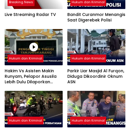
Breaking News
Hukum dan Kriminal
Live Streaming Radar TV
Bandit Curanmor Menangis
Saat Digerebek Polisi
Hukum dan Kriminal
Hukum dan Kriminal
Hakim Vs Asisten Makin
Parkir Liar Masjid Al Furqon,
Runyam, Pelapor Asusila
Diduga Dikoordinir Oknum
Lebih Dulu Dilaporkan
ASN
Penggelapan
Hukum dan Kriminal
Hukum dan Kriminal