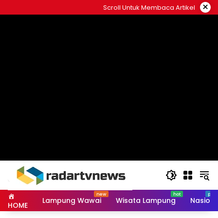
Skip
×
Scroll Untuk Membaca Artikel
to
content
Lampung Wawai
Wisata Lampung
Nasiona
HOME