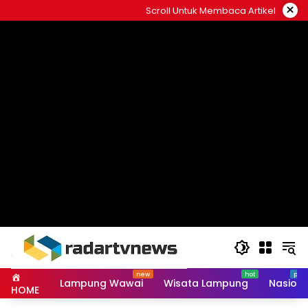
Skip
×
Scroll Untuk Membaca Artikel
to
content
Lampung Wawai
Wisata Lampung
Nasiona
HOME