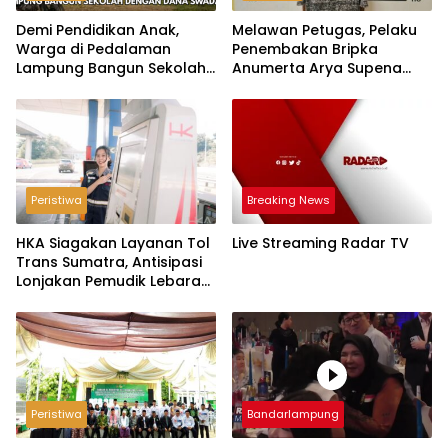
Demi Pendidikan Anak,
Melawan Petugas, Pelaku
Warga di Pedalaman
Penembakan Bripka
Lampung Bangun Sekolah
Anumerta Arya Supena
dengan Dana Swadaya
‘Pindah Alam’ di Teluk
Hantu
Peristiwa
Breaking News
HKA Siagakan Layanan Tol
Live Streaming Radar TV
Trans Sumatra, Antisipasi
Lonjakan Pemudik Lebaran
2026
Peristiwa
Bandarlampung