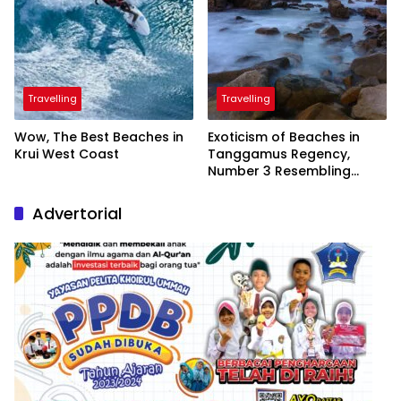
Travelling
Travelling
Wow, The Best Beaches in
Exoticism of Beaches in
Krui West Coast
Tanggamus Regency,
Number 3 Resembling
Nature Paintings
Advertorial