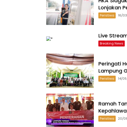
HKA Siagak
Lonjakan P
Peristiwa
16/0
Live Strea
Breaking News
Peringati H
Lampung G
Peristiwa
14/0
Ramah Tam
Kepahlawa
Peristiwa
20/0