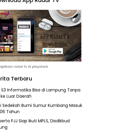
wnload App Radar TV
plikasi radar tv di playstore
rita Terbaru
h S3 Informatika Bisa di Lampung Tanpa
 ke Luar Daerah
si Sedekah Bumi Sumur Kumbang Masuk
206 Tahun
erta PJJ Siap Ikuti MPLS, Disdikbud
ung