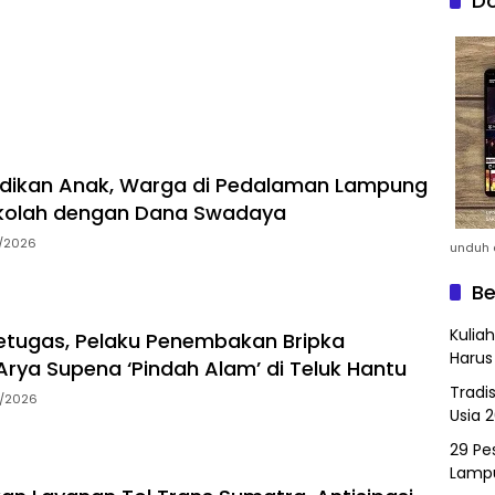
Do
idikan Anak, Warga di Pedalaman Lampung
kolah dengan Dana Swadaya
7/2026
unduh a
Be
Kulia
tugas, Pelaku Penembakan Bripka
Harus
rya Supena ‘Pindah Alam’ di Teluk Hantu
Tradi
5/2026
Usia 
29 Pes
Lamp