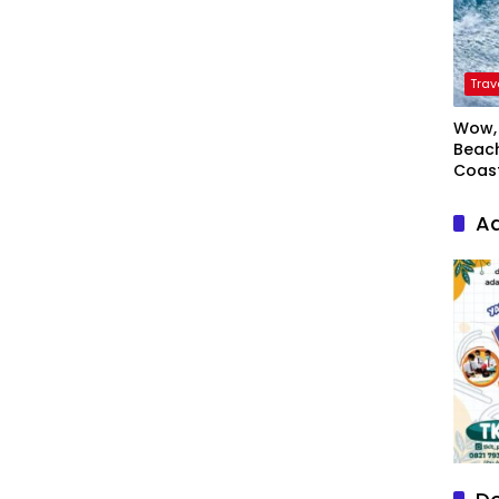
Trav
Wow, 
Beach
Coas
Ad