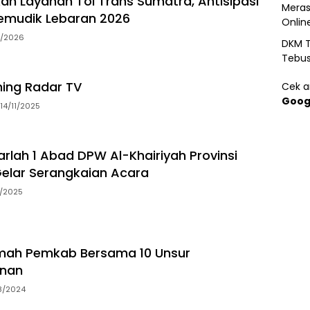
an Layanan Tol Trans Sumatra, Antisipasi
Meras
emudik Lebaran 2026
Onlin
3/2026
DKM T
Tebu
ming Radar TV
Cek ar
Goog
14/11/2025
arlah 1 Abad DPW Al-Khairiyah Provinsi
elar Serangkaian Acara
5/2025
ah Pemkab Bersama 10 Unsur
nan
8/2024