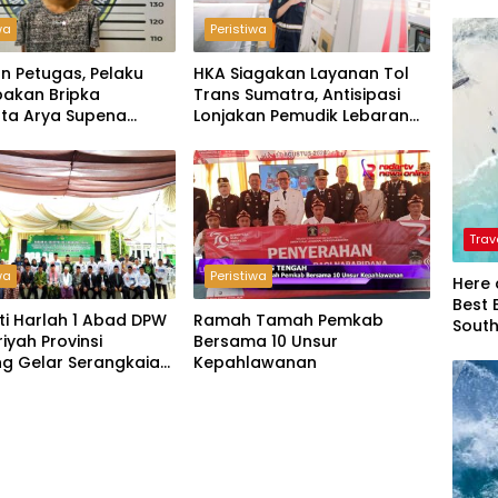
wa
Peristiwa
n Petugas, Pelaku
HKA Siagakan Layanan Tol
akan Bripka
Trans Sumatra, Antisipasi
ta Arya Supena
Lonjakan Pemudik Lebaran
 Alam’ di Teluk Hantu
2026
Trav
wa
Peristiwa
Here 
Best 
ti Harlah 1 Abad DPW
Ramah Tamah Pemkab
Sout
riyah Provinsi
Bersama 10 Unsur
g Gelar Serangkaian
Kepahlawanan