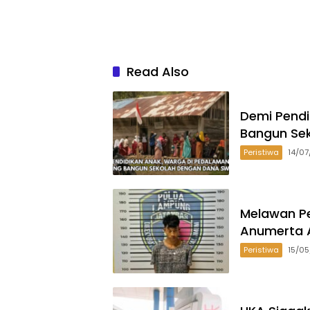
Read Also
Demi Pend
Bangun Se
Peristiwa
14/0
Melawan Pe
Anumerta A
Peristiwa
15/0