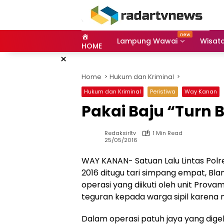
Skip
to
content
Lampung Wawai
Wisat
HOME
×
Home
Hukum dan Kriminal
Hukum dan Kriminal
Peristiwa
Way Kanan
Pakai Baju “Turn B
Redaksirltv
1 Min Read
25/05/2016
WAY KANAN- Satuan Lalu Lintas Pol
2016 ditugu tari simpang empat, B
operasi yang diikuti oleh unit Prova
teguran kepada warga sipil karena 
Dalam operasi patuh jaya yang dig