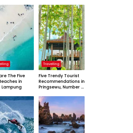
elling
Travelling
are The Five
Five Trendy Tourist
Beaches in
Recommendations in
h Lampung
Pringsewu, Number 3
Inaugurated by the
President