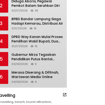
Diduga Aborsi, Pegawai
2
Pemkot Balam Serahkan Diri
30/07/2026
38
BPBD Bandar Lampung Siaga
3
Hadapi Kemarau, Distribusi Air
31/07/2026
18
DPRD Way Kanan Mulai Proses
4
Pemilihan Wakil Bupati, Dua
Nama Resmi Bersaing
30/07/2026
16
Gubernur Mirza Tegaskan
5
Pendidikan Putus Rantai
Kemiskinan
03/08/2026
9
Merasa Diserang & Difitnah,
6
Wartawan Media Online
04/08/2026
6
avelling
Travelling, beach, tourist attraction,