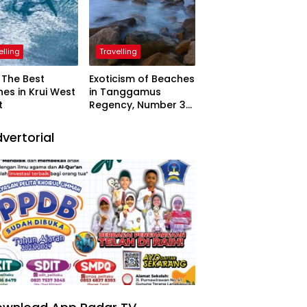
elling
Travelling
The Best
Exoticism of Beaches
es in Krui West
in Tanggamus
t
Regency, Number 3
Resembling Nature
Paintings
vertorial