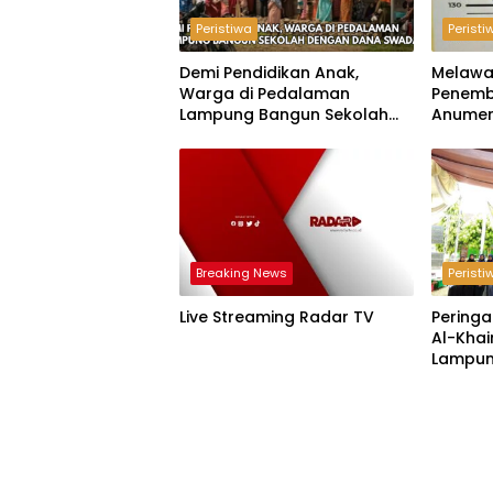
Peristiwa
Peristi
Demi Pendidikan Anak,
Melawa
Warga di Pedalaman
Penemb
Lampung Bangun Sekolah
Anumer
dengan Dana Swadaya
‘Pindah
Breaking News
Peristi
Live Streaming Radar TV
Peringa
Al-Khai
Lampun
Acara