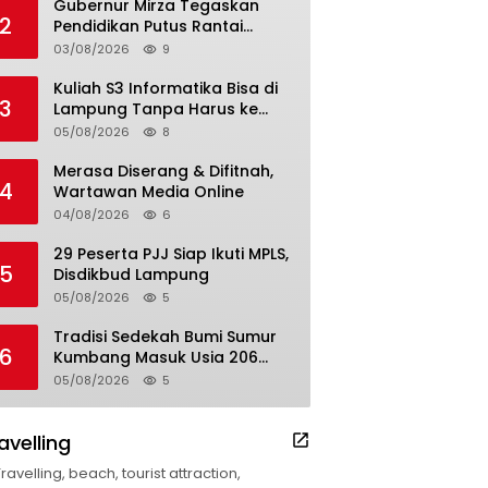
Gubernur Mirza Tegaskan
2
Pendidikan Putus Rantai
Kemiskinan
03/08/2026
9
Kuliah S3 Informatika Bisa di
3
Lampung Tanpa Harus ke
Luar Daerah
05/08/2026
8
Merasa Diserang & Difitnah,
4
Wartawan Media Online
04/08/2026
6
29 Peserta PJJ Siap Ikuti MPLS,
5
Disdikbud Lampung
05/08/2026
5
Tradisi Sedekah Bumi Sumur
6
Kumbang Masuk Usia 206
Tahun
05/08/2026
5
avelling
Travelling, beach, tourist attraction,