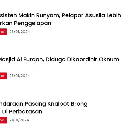
sisten Makin Runyam, Pelapor Asusila Lebih
orkan Penggelapan
nal
23/01/2024
 Masjid Al Furqon, Diduga Dikoordinir Oknum
nal
23/01/2024
ndaraan Pasang Knalpot Brong
 Di Perbatasan
nal
21/01/2024