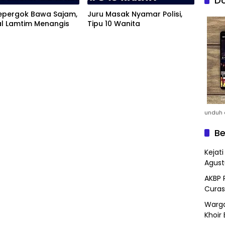
Do
Kepergok Bawa Sajam,
Juru Masak Nyamar Polisi,
al Lamtim Menangis
Tipu 10 Wanita
unduh a
Be
Kejat
Agust
AKBP 
Curas
Warga
Khoir 