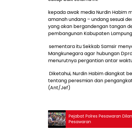
kepada awak media Nurdin Habim m
amanah undang – undang sesuai deng
yang akan bergandengan tangan de
pembangunan Kabupaten Lampung 
sementara itu Sekkab Samsir meny
Mangkunegara agar hubungan Dprd leb
menurutnya pergantian antar waktu ha
Diketahui, Nurdin Habim diangkat 
tentang peresmian dan pengangkat
(Ant/Jef)
Pejabat Polres Pesawaran Dila
Pesawaran