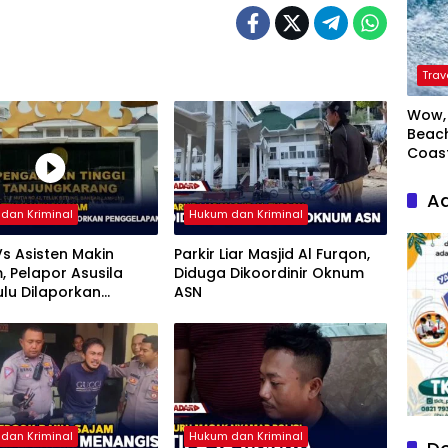
Trav
Wow, 
Beach
Coas
Ad
dan Kriminal
Hukum dan Kriminal
s Asisten Makin
Parkir Liar Masjid Al Furqon,
 Pelapor Asusila
Diduga Dikoordinir Oknum
ulu Dilaporkan
ASN
lapan
dan Kriminal
Hukum dan Kriminal