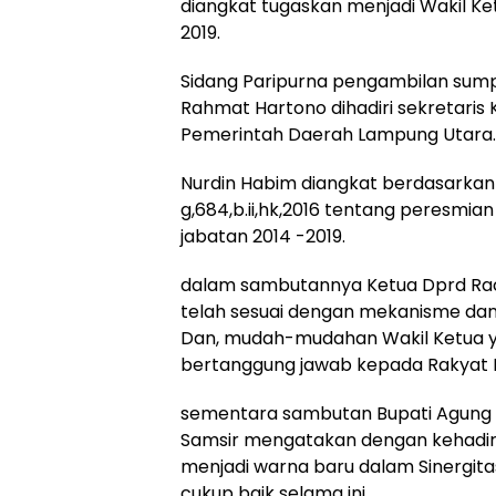
diangkat tugaskan menjadi Wakil Ke
2019.
Sidang Paripurna pengambilan sump
Rahmat Hartono dihadiri sekretaris
Pemerintah Daerah Lampung Utara.
Nurdin Habim diangkat berdasarka
g,684,b.ii,hk,2016 tentang peresmi
jabatan 2014 -2019.
dalam sambutannya Ketua Dprd Rac
telah sesuai dengan mekanisme da
Dan, mudah-mudahan Wakil Ketua 
bertanggung jawab kepada Rakyat 
sementara sambutan Bupati Agung
Samsir mengatakan dengan kehadira
menjadi warna baru dalam Sinergitas 
cukup baik selama ini.