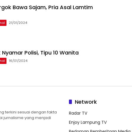
rgok Bawa Sajam, Pria Asal Lamtim
nal
21/01/2024
 Nyamar Polisi, Tipu 10 Wanita
nal
16/01/2024
Network
 terkini sesuai dengan fakta
Radar TV
ilai jurnalisme yang menjadi
Enjoy Lampung TV
Pedoman Pemberitaan Media