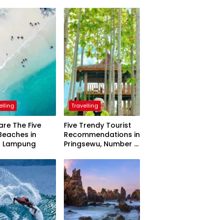
elling
Travelling
are The Five
Five Trendy Tourist
Beaches in
Recommendations in
h Lampung
Pringsewu, Number 3
Inaugurated by the
President