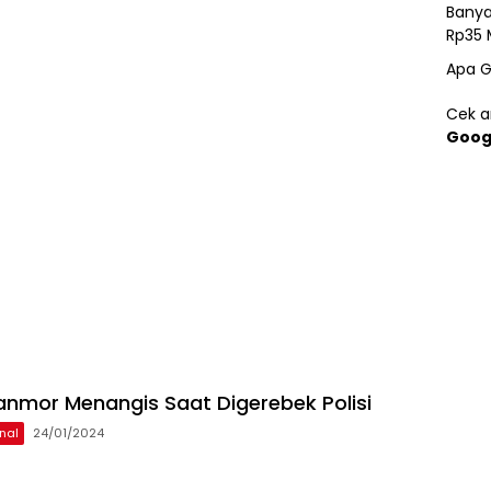
Banya
Rp35 
Apa G
Cek ar
Goog
anmor Menangis Saat Digerebek Polisi
nal
24/01/2024