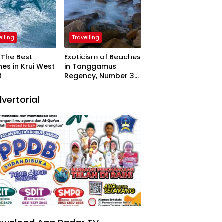
elling
Travelling
The Best
Exoticism of Beaches
es in Krui West
in Tanggamus
t
Regency, Number 3
Resembling Nature
Paintings
vertorial