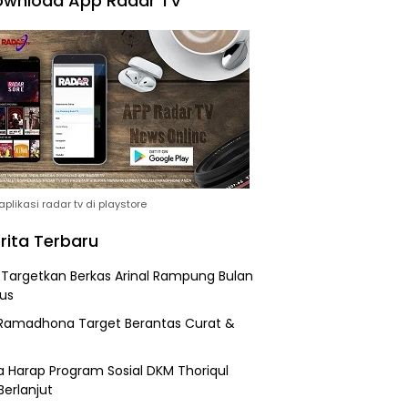
wnload App Radar TV
plikasi radar tv di playstore
rita Terbaru
i Targetkan Berkas Arinal Rampung Bulan
us
Ramadhona Target Berantas Curat &
 Harap Program Sosial DKM Thoriqul
Berlanjut