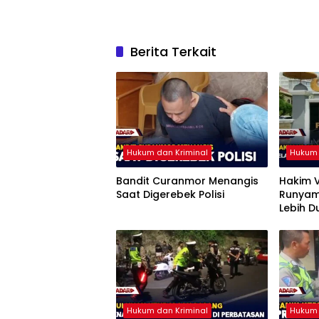
Berita Terkait
Hukum dan Kriminal
Hukum 
Bandit Curanmor Menangis
Hakim V
Saat Digerebek Polisi
Runyam,
Lebih D
Pengge
Hukum dan Kriminal
Hukum 