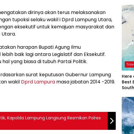
engatakan dirinya akan terus melaksanakan
an tupoksi selaku wakil i Dprd Lampung Utara,
ngan eksekutif untuk kemajuan masyarakat dan
Utara.
atakan harapan Bupati Agung Ilmu
ih baik lagi antara Legislatif dan Eksekutif.
l yang biasa di tubuh Partai Politik.
Trav
berdasarkan surat keputusan Gubernur Lampung
Here 
an wakil
Dprd Lampura
masa jabatan 2014 -2019.
Best 
Sout
ntik, Kapolda Lampung Langsung Resmikan Polres