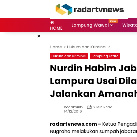
Skip
to
content
Lampung Wawai
Wisat
HOME
×
Home
Hukum dan Kriminal
Hukum dan Kriminal
Lampung Utara
Nurdin Habim Jaba
Lampura Usai Dila
Jalankan Amanah
Redaksirltv
2 Min Read
14/12/2016
radartvnews.com –
Ketua Pengadi
Nugraha melakukan sumpah jabatan 