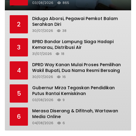
03/08/2026
865
Diduga Aborsi, Pegawai Pemkot Balam
2
Serahkan Diri
30/07/2026
38
BPBD Bandar Lampung Siaga Hadapi
3
Kemarau, Distribusi Air
31/07/2026
18
DPRD Way Kanan Mulai Proses Pemilihan
4
Wakil Bupati, Dua Nama Resmi Bersaing
30/07/2026
16
Gubernur Mirza Tegaskan Pendidikan
5
Putus Rantai Kemiskinan
03/08/2026
9
Merasa Diserang & Difitnah, Wartawan
6
Media Online
04/08/2026
6