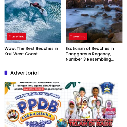
Travelling
Travelling
Wow, The Best Beaches in
Exoticism of Beaches in
Krui West Coast
Tanggamus Regency,
Number 3 Resembling
Nature Paintings
Advertorial