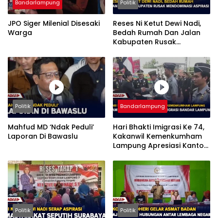
Bandarlampung
Politik
JPO Siger Milenial Disesaki
Reses Ni Ketut Dewi Nadi,
Warga
Bedah Rumah Dan Jalan
Kabupaten Rusak
Mendominasi Aspirasi
Politik
Bandarlampung
Mahfud MD ‘Ndak Peduli’
Hari Bhakti Imigrasi Ke 74,
Laporan Di Bawaslu
Kakanwil Kemenkumham
Lampung Apresiasi Kantor
Imigrasi Bandar Lampung
Politik
Politik