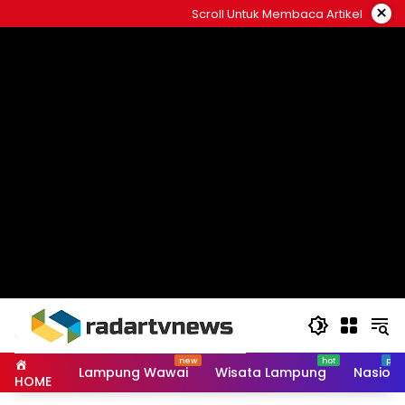
Skip
×
Scroll Untuk Membaca Artikel
to
content
Lampung Wawai
Wisata Lampung
Nasiona
HOME