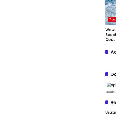
Trav
Wow, 
Beach
Coas
Ad
Do
unduh a
Be
Usula