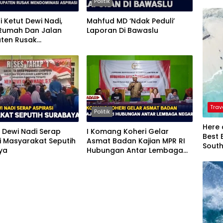
Politik
i Ketut Dewi Nadi,
Mahfud MD ‘Ndak Peduli’
Rumah Dan Jalan
Laporan Di Bawaslu
ten Rusak
nasi Aspirasi
Trav
Politik
Here 
t Dewi Nadi Serap
I Komang Koheri Gelar
Best 
i Masyarakat Seputih
Asmat Badan Kajian MPR RI
Sout
ya
Hubungan Antar Lembaga
Negara