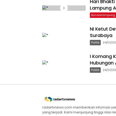
Hari Bhakt
Lampung Ap
Bandarlampung
Ni Ketut D
Surabaya
Politik
24/01/2
I Komang K
Hubungan 
Politik
24/01/2
radartvnews.com memberikan infomasi yang
yang terjadi. Kami menjunjung tinggi nilai n