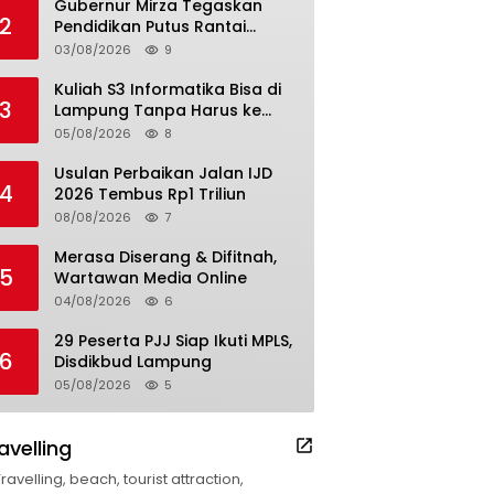
Gubernur Mirza Tegaskan
2
Pendidikan Putus Rantai
Kemiskinan
03/08/2026
9
Kuliah S3 Informatika Bisa di
3
Lampung Tanpa Harus ke
Luar Daerah
05/08/2026
8
Usulan Perbaikan Jalan IJD
4
2026 Tembus Rp1 Triliun
08/08/2026
7
Merasa Diserang & Difitnah,
5
Wartawan Media Online
04/08/2026
6
29 Peserta PJJ Siap Ikuti MPLS,
6
Disdikbud Lampung
05/08/2026
5
avelling
Travelling, beach, tourist attraction,