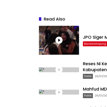
Read Also
JPO Siger M
Bandarlampung
Reses Ni K
Kabupaten 
Politik
26/01/2
Mahfud MD 
Politik
26/01/2