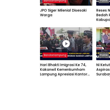
Bandarlampung
Politik
JPO Siger Milenial Disesaki
Reses N
Warga
Bedah 
Kabupa
Mendomi
Bandarlampung
Politik
Hari Bhakti Imigrasi Ke 74,
Ni Ketu
Kakanwil Kemenkumham
Aspiras
Lampung Apresiasi Kantor
Suraba
Imigrasi Bandar Lampung