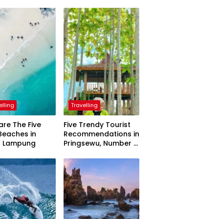
elling
Travelling
are The Five
Five Trendy Tourist
Beaches in
Recommendations in
h Lampung
Pringsewu, Number 3
Inaugurated by the
President