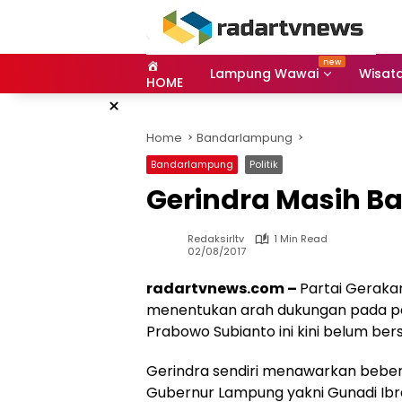
Skip
to
content
Lampung Wawai
Wisat
HOME
×
Home
Bandarlampung
Bandarlampung
Politik
Gerindra Masih B
Redaksirltv
1 Min Read
02/08/2017
radartvnews.com –
Partai Gerakan
menentukan arah dukungan pada pe
Prabowo Subianto ini kini belum bers
Gerindra sendiri menawarkan beber
Gubernur Lampung yakni Gunadi Ibr