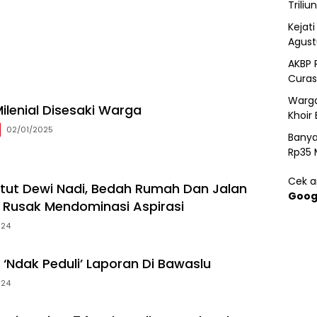
Triliun
Kejat
Agust
AKBP 
Curas
Warga
ilenial Disesaki Warga
Khoir 
02/01/2025
Banya
Rp35 
Cek ar
etut Dewi Nadi, Bedah Rumah Dan Jalan
Goog
Rusak Mendominasi Aspirasi
024
‘Ndak Peduli’ Laporan Di Bawaslu
024