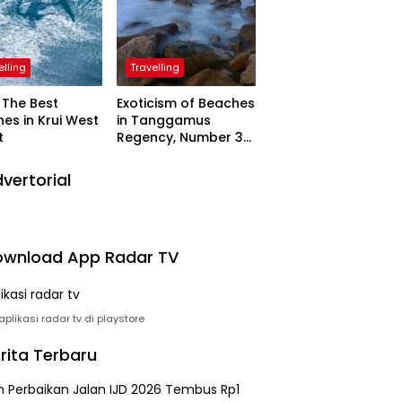
elling
Travelling
The Best
Exoticism of Beaches
es in Krui West
in Tanggamus
t
Regency, Number 3
Resembling Nature
Paintings
vertorial
wnload App Radar TV
plikasi radar tv di playstore
rita Terbaru
n Perbaikan Jalan IJD 2026 Tembus Rp1