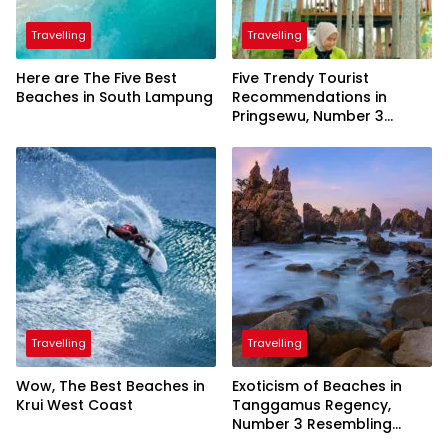
Travelling
Travelling
Here are The Five Best
Five Trendy Tourist
Beaches in South Lampung
Recommendations in
Pringsewu, Number 3
Inaugurated by the
President
Travelling
Travelling
Wow, The Best Beaches in
Exoticism of Beaches in
Krui West Coast
Tanggamus Regency,
Number 3 Resembling
Nature Paintings