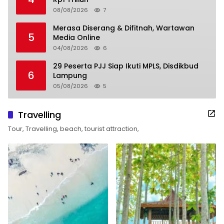
08/08/2026
7
Merasa Diserang & Difitnah, Wartawan
5
Media Online
04/08/2026
6
29 Peserta PJJ Siap Ikuti MPLS, Disdikbud
6
Lampung
05/08/2026
5
Travelling
Tour, Travelling, beach, tourist attraction,