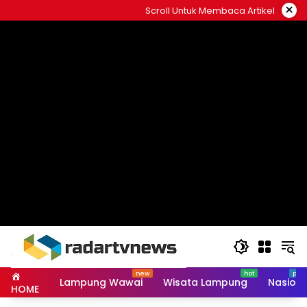
Skip
×
Scroll Untuk Membaca Artikel
to
content
Lampung Wawai
Wisata Lampung
Nasiona
HOME