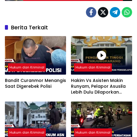
Berita Terkait
Hukum dan Kriminal
Hukum dan Kriminal
Bandit Curanmor Menangis
Hakim Vs Asisten Makin
Saat Digerebek Polisi
Runyam, Pelapor Asusila
Lebih Dulu Dilaporkan
Penggelapan
Hukum dan Kriminal
Hukum dan Kriminal