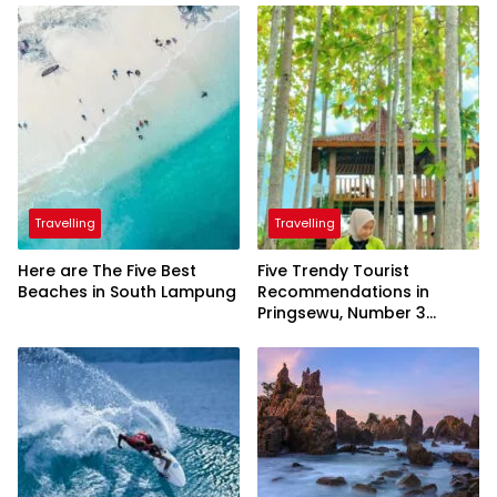
Travelling
Travelling
Here are The Five Best
Five Trendy Tourist
Beaches in South Lampung
Recommendations in
Pringsewu, Number 3
Inaugurated by the
President