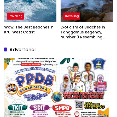
Travelling
Travelling
Wow, The Best Beaches in
Exoticism of Beaches in
Krui West Coast
Tanggamus Regency,
Number 3 Resembling
Nature Paintings
Advertorial