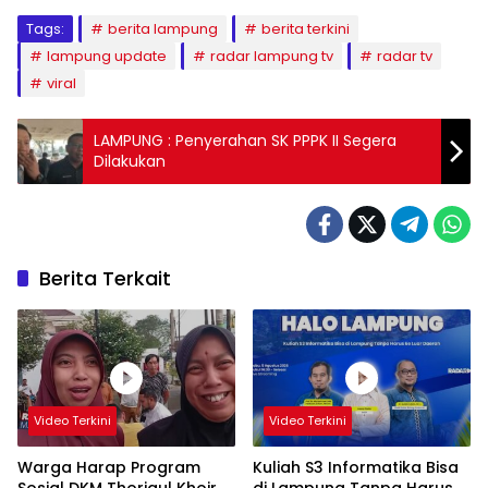
Tags:
berita lampung
berita terkini
lampung update
radar lampung tv
radar tv
viral
LAMPUNG : Penyerahan SK PPPK II Segera
Dilakukan
Berita Terkait
Video Terkini
Video Terkini
Warga Harap Program
Kuliah S3 Informatika Bisa
Sosial DKM Thoriqul Khoir
di Lampung Tanpa Harus