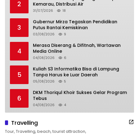
2
Kemarau, Distribusi Air
31/07/2026
18
Gubernur Mirza Tegaskan Pendidikan
3
Putus Rantai Kemiskinan
03/08/2026
9
Merasa Diserang & Difitnah, Wartawan
4
Media Online
04/08/2026
6
Kuliah S3 Informatika Bisa di Lampung
5
Tanpa Harus ke Luar Daerah
05/08/2026
5
DKM Thoriqul Khoir Sukses Gelar Program
6
Tebus
04/08/2026
4
Travelling
Tour, Travelling, beach, tourist attraction,