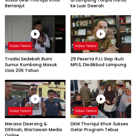
Berlanjut
ke Luar Daerah
Video Terkini
Video Terkini
Tradisi Sedekah Bumi
29 Peserta PJJ Siap Ikuti
Sumur Kumbang Masuk
MPLS, Disdikbud Lampung
Usia 206 Tahun
Video Terkini
Video Terkini
Merasa Diserang &
DKM Thoriqul Khoir Sukses
Difitnah, Wartawan Media
Gelar Program Tebus
Online