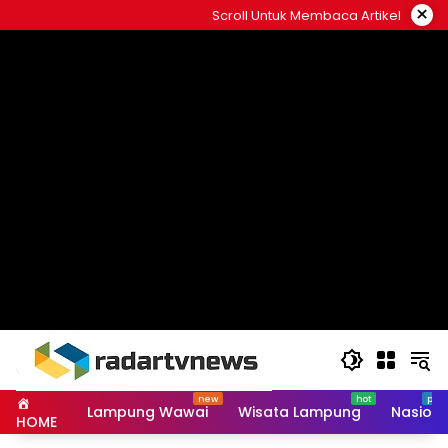
Skip
×
Scroll Untuk Membaca Artikel
to
content
Lampung Wawai
Wisata Lampung
Nasiona
HOME