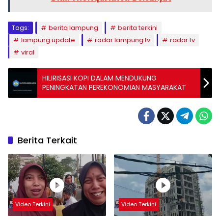
Tags:
berita lampung
berita terkini
lampung update
radar lampung tv
radar tv
viral
HILIRISASI KOPI DALAM MENDUKUNG
PENINGKATAN PEREKONOMIAN MASYARAKAT
Berita Terkait
Video Terkini
Video Terkini