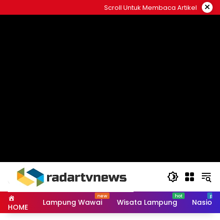
Skip
×
Scroll Untuk Membaca Artikel
to
content
Lampung Wawai
Wisata Lampung
Nasiona
HOME