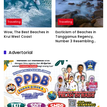
Travelling
Travelling
Wow, The Best Beaches in
Exoticism of Beaches in
Krui West Coast
Tanggamus Regency,
Number 3 Resembling
Nature Paintings
Advertorial