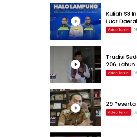
Kuliah S3 
Luar Daera
Video Terkini
0
Tradisi Se
206 Tahun
Video Terkini
0
29 Peserta
Video Terkini
0