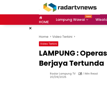
Skip
to
content
Lampung Wawai
Wisat
HOME
×
Home
Video Terkini
Video Terkini
LAMPUNG : Operas
Berjaya Tertunda
Radar Lampung TV
1 Min Read
20/09/2025