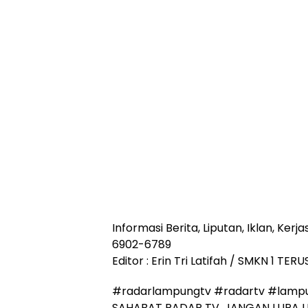
Informasi Berita, Liputan, Iklan, Ke
6902-6789
Editor : Erin Tri Latifah / SMKN 1 TE
#radarlampungtv #radartv #lampu
SAHABAT RADAR TV, JANGAN LUPA L