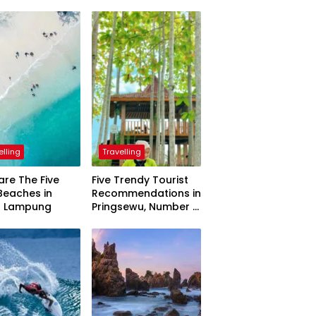
elling
Travelling
are The Five
Five Trendy Tourist
Beaches in
Recommendations in
h Lampung
Pringsewu, Number 3
Inaugurated by the
President