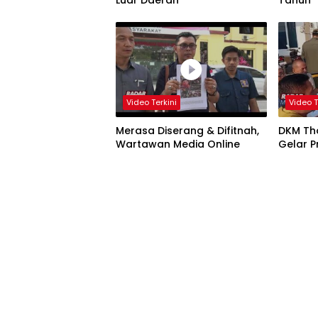
Luar Daerah
Tahun
Video Terkini
Video T
Merasa Diserang & Difitnah,
DKM Tho
Wartawan Media Online
Gelar 