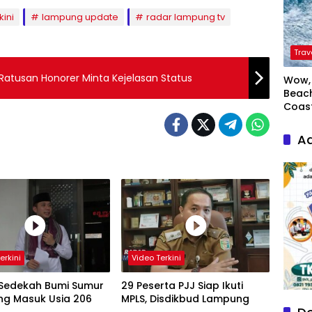
kini
lampung update
radar lampung tv
Trav
Ratusan Honorer Minta Kejelasan Status
Wow, 
Beach
Coas
Ad
erkini
Video Terkini
 Sedekah Bumi Sumur
29 Peserta PJJ Siap Ikuti
g Masuk Usia 206
MPLS, Disdikbud Lampung