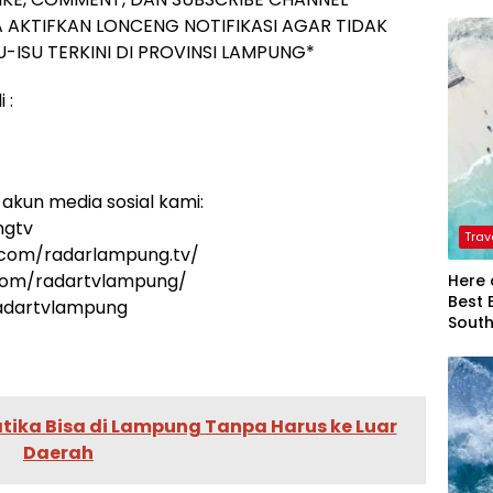
 AKTIFKAN LONCENG NOTIFIKASI AGAR TIDAK
-ISU TERKINI DI PROVINSI LAMPUNG*
 :
akun media sosial kami:
ngtv
Trav
.com/radarlampung.tv/
.com/radartvlampung/
Here 
Best 
radartvlampung
Sout
atika Bisa di Lampung Tanpa Harus ke Luar
Daerah