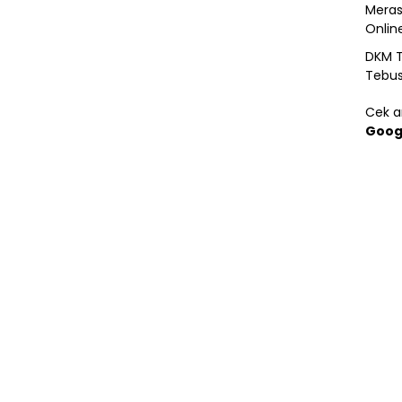
Meras
Onlin
DKM T
Tebu
Cek ar
Goog