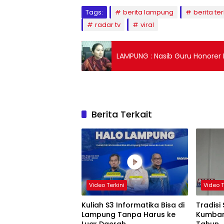
Tags:
berita lampung
berita ter
radar tv
viral
LAMPUNG : Nasib Guru Honorer 
Berita Terkait
Video Terkini
Video T
Kuliah S3 Informatika Bisa di
Tradisi
Lampung Tanpa Harus ke
Kumban