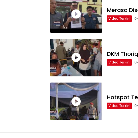
Merasa Dis
Video Terkini
0
DKM Thoriq
Video Terkini
0
Hotspot Te
Video Terkini
0