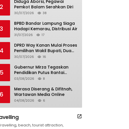
Diduga Aborsi, Pegawai
2
Pemkot Balam Serahkan Diri
30/07/2026
38
BPBD Bandar Lampung Siaga
3
Hadapi Kemarau, Distribusi Air
31/07/2026
17
DPRD Way Kanan Mulai Proses
4
Pemilihan Wakil Bupati, Dua
Nama Resmi Bersaing
30/07/2026
16
Gubernur Mirza Tegaskan
5
Pendidikan Putus Rantai
Kemiskinan
03/08/2026
8
Merasa Diserang & Difitnah,
6
Wartawan Media Online
04/08/2026
6
avelling
Travelling, beach, tourist attraction,