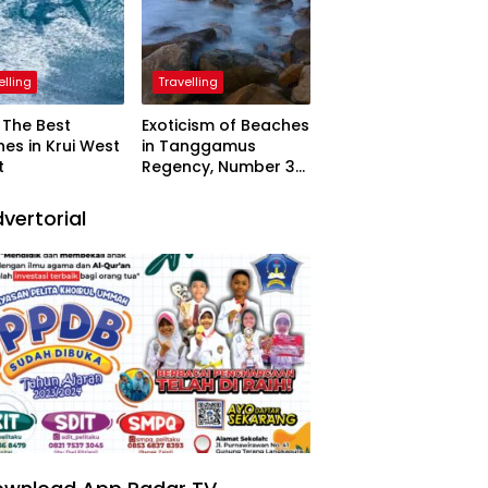
elling
Travelling
The Best
Exoticism of Beaches
es in Krui West
in Tanggamus
t
Regency, Number 3
Resembling Nature
Paintings
vertorial