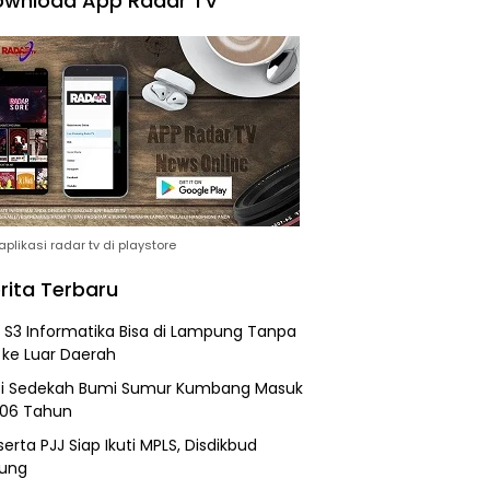
wnload App Radar TV
plikasi radar tv di playstore
rita Terbaru
h S3 Informatika Bisa di Lampung Tanpa
 ke Luar Daerah
si Sedekah Bumi Sumur Kumbang Masuk
206 Tahun
erta PJJ Siap Ikuti MPLS, Disdikbud
ung