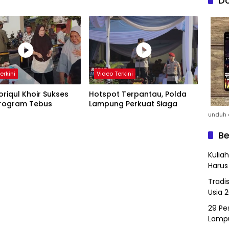
Do
erkini
Video Terkini
riqul Khoir Sukses
Hotspot Terpantau, Polda
Program Tebus
Lampung Perkuat Siaga
unduh a
Be
Kulia
Harus
Tradi
Usia 
29 Pes
Lamp