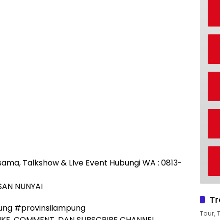
rjasama, Talkshow & LIve Event Hubungi WA : 0813-
RUSAN NUNYAI
Tr
ng #provinsilampung
Tour, 
IKE, COMMENT, DAN SUBSCRIBE CHANNEL