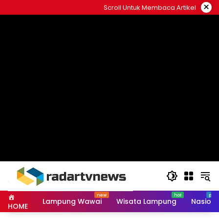
Skip
×
Scroll Untuk Membaca Artikel
to
content
Lampung Wawai
Wisata Lampung
Nasiona
HOME