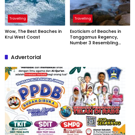
Travelling
Travelling
Wow, The Best Beaches in
Exoticism of Beaches in
Krui West Coast
Tanggamus Regency,
Number 3 Resembling
Nature Paintings
Advertorial