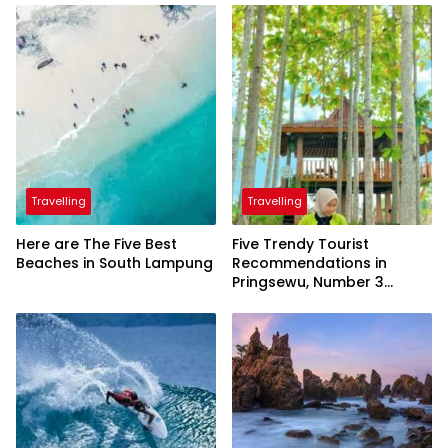
Travelling
Travelling
Here are The Five Best
Five Trendy Tourist
Beaches in South Lampung
Recommendations in
Pringsewu, Number 3
Inaugurated by the
President