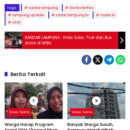
Tags:
berita lampung
berita terkini
lampung update
radar lampung tv
radar tv
viral
BANDAR LAMPUNG : Krisis Solar, Truk dan Bus
Antre di SPBU
Berita Terkait
Video Terkini
Video Terkini
Warga Harap Program
Banyak Warga Susah,
Sosial DKM Thoriqul Khoir
Pemprov Malah Hibah