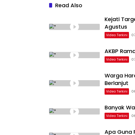
Read Also
Kejati Tar
Agustus
Video Terkini
0
AKBP Rama
Video Terkini
0
Warga Hara
Berlanjut
Video Terkini
0
Banyak Wa
Video Terkini
0
Apa Guna P