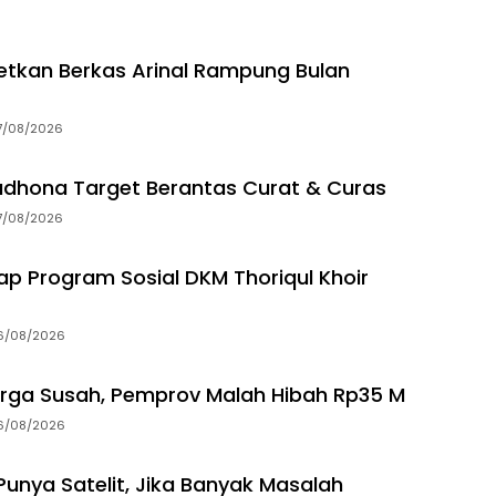
getkan Berkas Arinal Rampung Bulan
7/08/2026
dhona Target Berantas Curat & Curas
7/08/2026
p Program Sosial DKM Thoriqul Khoir
6/08/2026
rga Susah, Pemprov Malah Hibah Rp35 M
6/08/2026
unya Satelit, Jika Banyak Masalah