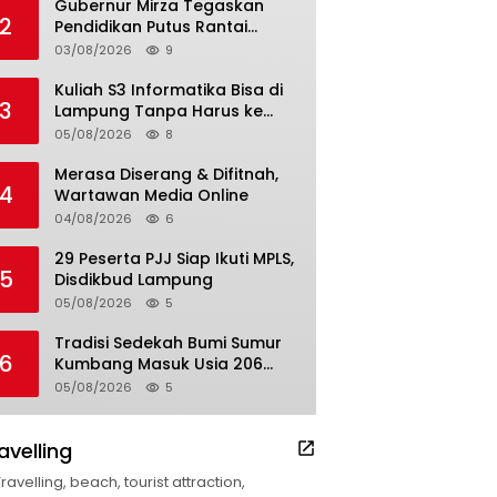
Gubernur Mirza Tegaskan
2
Pendidikan Putus Rantai
Kemiskinan
03/08/2026
9
Kuliah S3 Informatika Bisa di
3
Lampung Tanpa Harus ke
Luar Daerah
05/08/2026
8
Merasa Diserang & Difitnah,
4
Wartawan Media Online
04/08/2026
6
29 Peserta PJJ Siap Ikuti MPLS,
5
Disdikbud Lampung
05/08/2026
5
Tradisi Sedekah Bumi Sumur
6
Kumbang Masuk Usia 206
Tahun
05/08/2026
5
avelling
Travelling, beach, tourist attraction,