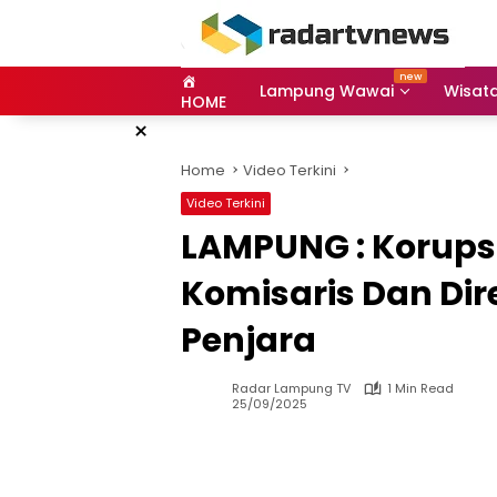
Skip
to
content
Lampung Wawai
Wisat
HOME
×
Home
Video Terkini
Video Terkini
LAMPUNG : Korupsi
Komisaris Dan Dir
Penjara
Radar Lampung TV
1 Min Read
25/09/2025