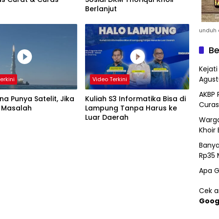
Berlanjut
unduh a
Be
Kejat
Agust
erkini
Video Terkini
AKBP 
a Punya Satelit, Jika
Kuliah S3 Informatika Bisa di
Curas
 Masalah
Lampung Tanpa Harus ke
Luar Daerah
Warga
Khoir 
Banya
Rp35 
Apa G
Cek ar
Goog