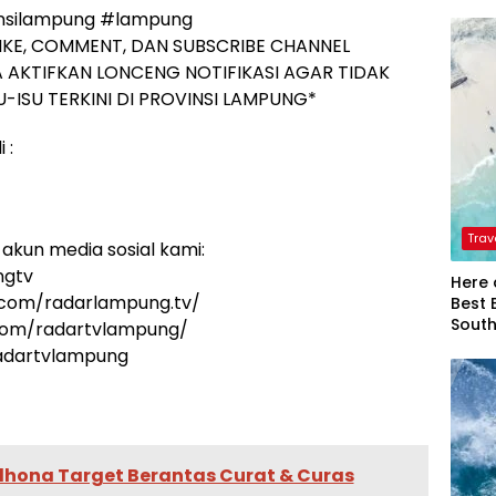
nsilampung #lampung
IKE, COMMENT, DAN SUBSCRIBE CHANNEL
 AKTIFKAN LONCENG NOTIFIKASI AGAR TIDAK
-ISU TERKINI DI PROVINSI LAMPUNG*
 :
Trav
akun media sosial kami:
ngtv
Here 
.com/radarlampung.tv/
Best 
Sout
.com/radartvlampung/
radartvlampung
ona Target Berantas Curat & Curas