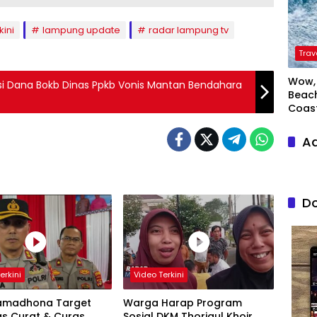
kini
lampung update
radar lampung tv
Trav
Wow, 
i Dana Bokb Dinas Ppkb Vonis Mantan Bendahara
Beach
Coas
Ad
Do
erkini
Video Terkini
amadhona Target
Warga Harap Program
as Curat & Curas
Sosial DKM Thoriqul Khoir