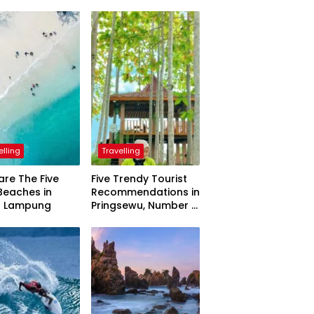
elling
Travelling
are The Five
Five Trendy Tourist
Beaches in
Recommendations in
h Lampung
Pringsewu, Number 3
Inaugurated by the
President