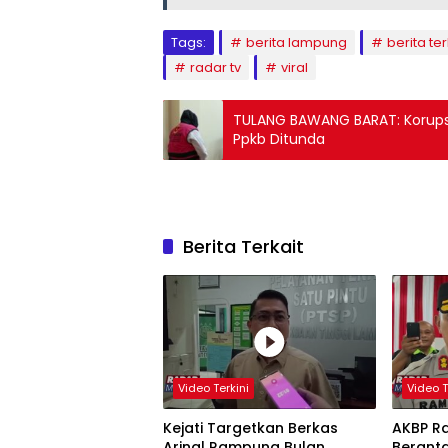
Tags:
berita lampung
berita ter
radar tv
viral
TULANG BAWANG BARAT: Korups
Ppkb Ditunda
Berita Terkait
Video Terkini
Video T
Kejati Targetkan Berkas
AKBP R
Arinal Rampung Bulan
Berant