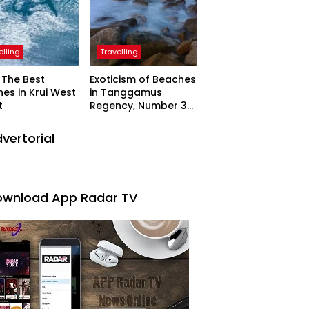
elling
Travelling
The Best
Exoticism of Beaches
es in Krui West
in Tanggamus
t
Regency, Number 3
Resembling Nature
Paintings
vertorial
wnload App Radar TV