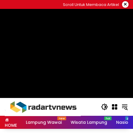
Skip
×
Scroll Untuk Membaca Artikel
to
content
Lampung Wawai
Wisata Lampung
Nasiona
HOME