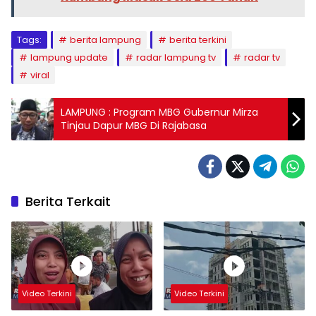
Tags:
berita lampung
berita terkini
lampung update
radar lampung tv
radar tv
viral
LAMPUNG : Program MBG Gubernur Mirza
Tinjau Dapur MBG Di Rajabasa
Berita Terkait
Video Terkini
Video Terkini