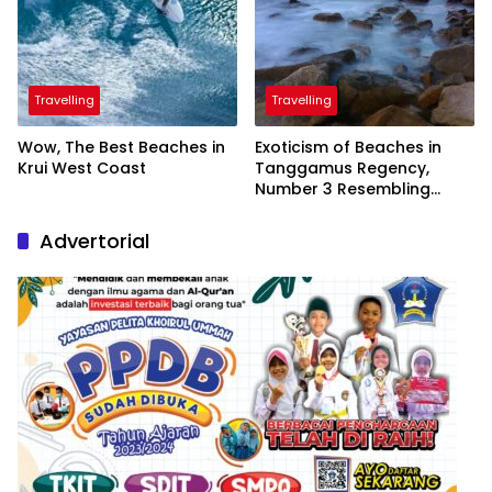
Travelling
Travelling
Wow, The Best Beaches in
Exoticism of Beaches in
Krui West Coast
Tanggamus Regency,
Number 3 Resembling
Nature Paintings
Advertorial