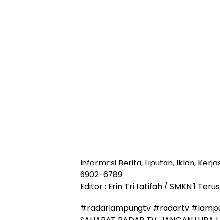
Informasi Berita, Liputan, Iklan, Ke
6902-6789
Editor : Erin Tri Latifah / SMKN 1 Ter
#radarlampungtv #radartv #lampu
SAHABAT RADAR TV, JANGAN LUPA L