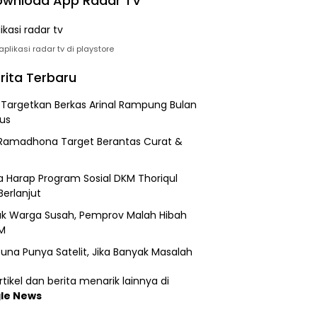
wnload App Radar TV
plikasi radar tv di playstore
rita Terbaru
i Targetkan Berkas Arinal Rampung Bulan
us
Ramadhona Target Berantas Curat &
 Harap Program Sosial DKM Thoriqul
Berlanjut
k Warga Susah, Pemprov Malah Hibah
M
una Punya Satelit, Jika Banyak Masalah
tikel dan berita menarik lainnya di
le News