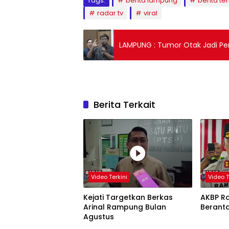
Tags:
berita lampung
berita ter
radar tv
viral
LAMPUNG : Tumor Otak Jadi Pe
Berita Terkait
Video Terkini
Video T
Kejati Targetkan Berkas
AKBP R
Arinal Rampung Bulan
Berant
Agustus