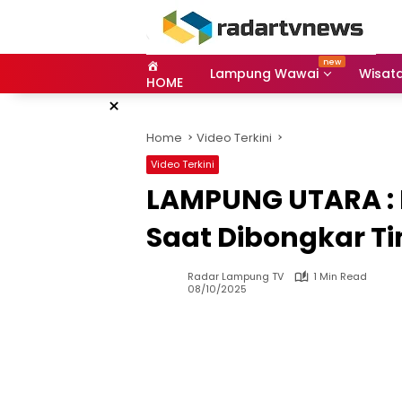
Skip
to
content
Lampung Wawai
Wisat
HOME
×
Home
Video Terkini
Video Terkini
LAMPUNG UTARA :
Saat Dibongkar T
Radar Lampung TV
1 Min Read
08/10/2025