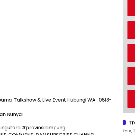
rjasama, Talkshow & LIve Event Hubungi WA : 0813-
usan Nunyai
Tr
ngutara #provinsilampung
Tour, 
IKE, COMMENT, DAN SUBSCRIBE CHANNEL