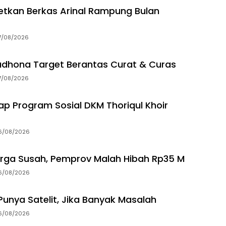
getkan Berkas Arinal Rampung Bulan
7/08/2026
dhona Target Berantas Curat & Curas
7/08/2026
p Program Sosial DKM Thoriqul Khoir
6/08/2026
rga Susah, Pemprov Malah Hibah Rp35 M
6/08/2026
unya Satelit, Jika Banyak Masalah
6/08/2026