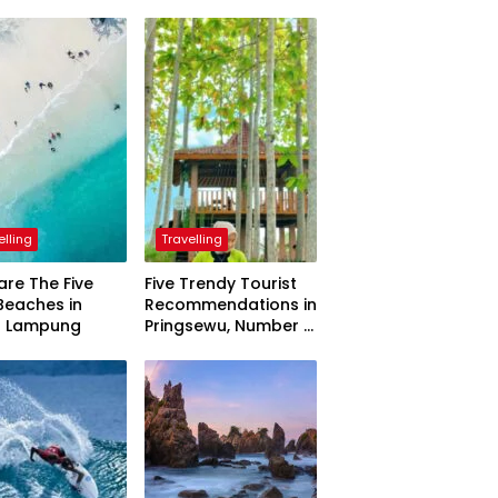
elling
Travelling
are The Five
Five Trendy Tourist
Beaches in
Recommendations in
h Lampung
Pringsewu, Number 3
Inaugurated by the
President