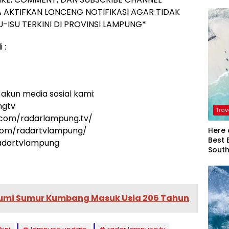
 AKTIFKAN LONCENG NOTIFIKASI AGAR TIDAK
-ISU TERKINI DI PROVINSI LAMPUNG*
 :
akun media sosial kami:
ngtv
Trav
.com/radarlampung.tv/
.com/radartvlampung/
Here 
Best 
radartvlampung
Sout
Bumi Sumur Kumbang Masuk Usia 206 Tahun