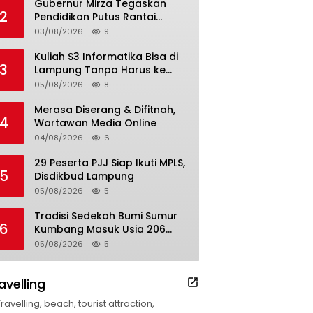
Gubernur Mirza Tegaskan
2
Pendidikan Putus Rantai
Kemiskinan
03/08/2026
9
Kuliah S3 Informatika Bisa di
3
Lampung Tanpa Harus ke
Luar Daerah
05/08/2026
8
Merasa Diserang & Difitnah,
4
Wartawan Media Online
04/08/2026
6
29 Peserta PJJ Siap Ikuti MPLS,
5
Disdikbud Lampung
05/08/2026
5
Tradisi Sedekah Bumi Sumur
6
Kumbang Masuk Usia 206
Tahun
05/08/2026
5
avelling
Travelling, beach, tourist attraction,