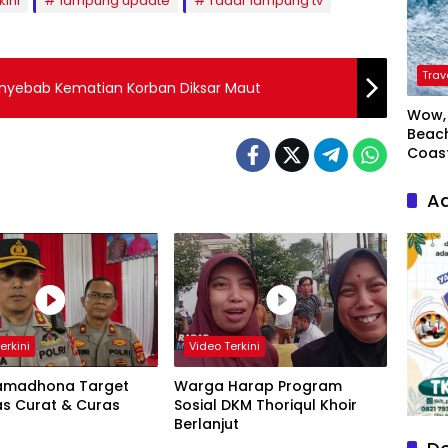
kini
lampung update
radar lampung tv
Trav
nyebab Kematian Korban Diksar Maut
Wow, 
Beach
Coas
Ad
erkini
Video Terkini
amadhona Target
Warga Harap Program
as Curat & Curas
Sosial DKM Thoriqul Khoir
Berlanjut