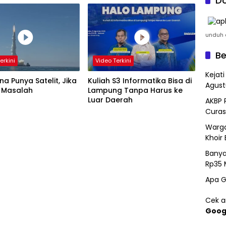
Do
unduh a
Be
erkini
Video Terkini
Kejat
a Punya Satelit, Jika
Kuliah S3 Informatika Bisa di
Agust
 Masalah
Lampung Tanpa Harus ke
Luar Daerah
AKBP 
Curas
Warga
Khoir 
Banya
Rp35 
Apa G
Cek ar
Goog