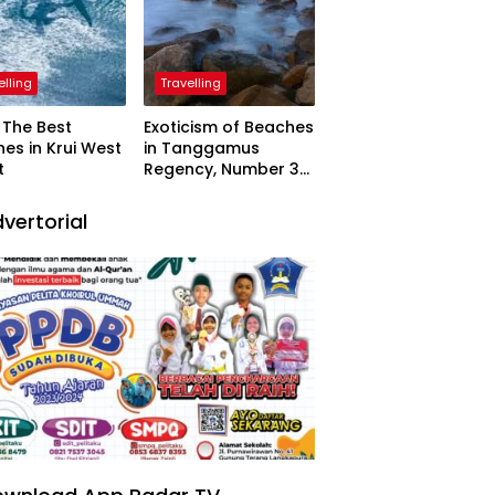
elling
Travelling
The Best
Exoticism of Beaches
es in Krui West
in Tanggamus
t
Regency, Number 3
Resembling Nature
Paintings
vertorial