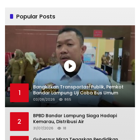
Popular Posts
Bangkitkan Transportasi Publik, Pemkot
1
Bandar Lampung Uji Coba Bus Umum
03/08/2026
865
BPBD Bandar Lampung Siaga Hadapi
2
Kemarau, Distribusi Air
31/07/2026
18
Gubernur Mirza Tegaskan Pendidikan