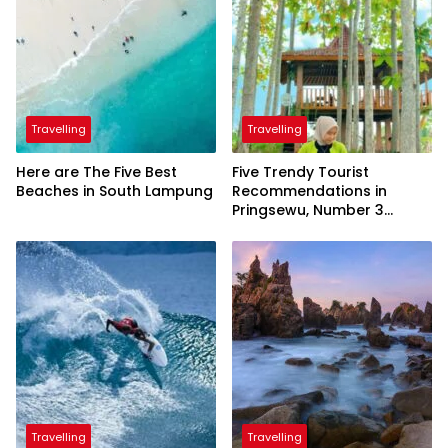
Travelling
Travelling
Here are The Five Best
Five Trendy Tourist
Beaches in South Lampung
Recommendations in
Pringsewu, Number 3
Inaugurated by the
President
Travelling
Travelling