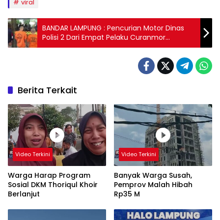
viral
BANDAR LAMPUNG : Pencurian Motor Dinas
Polisi 2 Dari Empat Pelaku Curanmor
Ditangkap
Berita Terkait
Video Terkini
Video Terkini
Warga Harap Program
Banyak Warga Susah,
Sosial DKM Thoriqul Khoir
Pemprov Malah Hibah
Berlanjut
Rp35 M