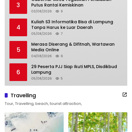
3
Putus Rantai Kemiskinan
03/08/2026
9
Kuliah S3 Informatika Bisa di Lampung
4
Tanpa Harus ke Luar Daerah
05/08/2026
7
Merasa Diserang & Difitnah, Wartawan
5
Media Online
04/08/2026
6
29 Peserta PJJ Siap Ikuti MPLS, Disdikbud
6
Lampung
05/08/2026
5
Travelling
Tour, Travelling, beach, tourist attraction,