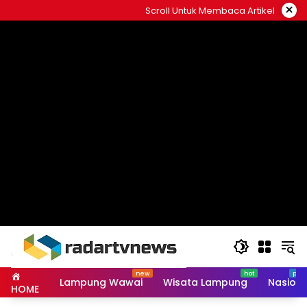
Skip
×
Scroll Untuk Membaca Artikel
to
content
Lampung Wawai
Wisata Lampung
Nasiona
HOME