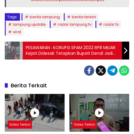
Tags:
berita lampung
berita terkini
lampung update
radar lampung tv
radar tv
viral
PESAWARAN : KORUPSI SPAM 2022 RP8 MILIAR
Kejati Didesak Tetapkan Bupati Dendi Jadi
Tersangka
Berita Terkait
Video Terkini
Video Terkini