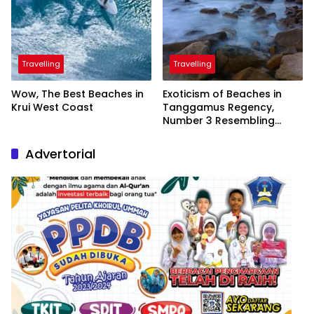
Travelling
Travelling
Wow, The Best Beaches in
Exoticism of Beaches in
Krui West Coast
Tanggamus Regency,
Number 3 Resembling
Nature Paintings
Advertorial