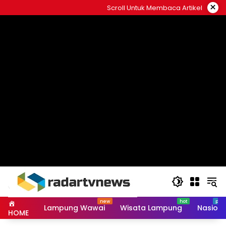
Skip
×
Scroll Untuk Membaca Artikel
to
content
Lampung Wawai
Wisata Lampung
Nasiona
HOME