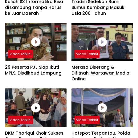
Kuliah S3 Informatika Bisa
Tradisi Sedekah Bumi
di Lampung Tanpa Harus
Sumur Kumbang Masuk
ke Luar Daerah
Usia 206 Tahun
Video Terkini
Video Terkini
29 Peserta PJJ Siap Ikuti
Merasa Diserang &
MPLS, Disdikbud Lampung
Difitnah, Wartawan Media
Online
Video Terkini
Video Terkini
DKM Thoriqul Khoir Sukses
Hotspot Terpantau, Polda