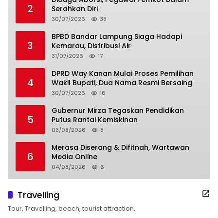
2
Serahkan Diri
30/07/2026
38
BPBD Bandar Lampung Siaga Hadapi
3
Kemarau, Distribusi Air
31/07/2026
17
DPRD Way Kanan Mulai Proses Pemilihan
4
Wakil Bupati, Dua Nama Resmi Bersaing
30/07/2026
16
Gubernur Mirza Tegaskan Pendidikan
5
Putus Rantai Kemiskinan
03/08/2026
8
Merasa Diserang & Difitnah, Wartawan
6
Media Online
04/08/2026
6
Travelling
Tour, Travelling, beach, tourist attraction,