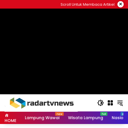
Skip
×
Scroll Untuk Membaca Artikel
to
content
Lampung Wawai
Wisata Lampung
Nasiona
HOME