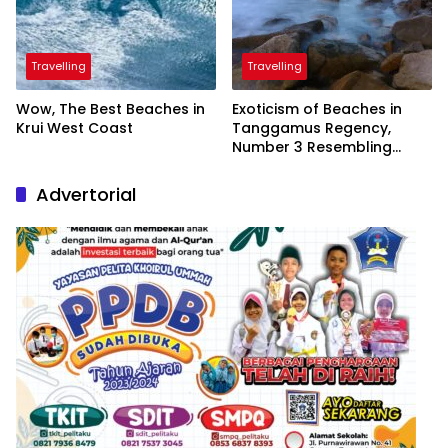
Travelling
Travelling
Wow, The Best Beaches in
Exoticism of Beaches in
Krui West Coast
Tanggamus Regency,
Number 3 Resembling
Nature Paintings
Advertorial