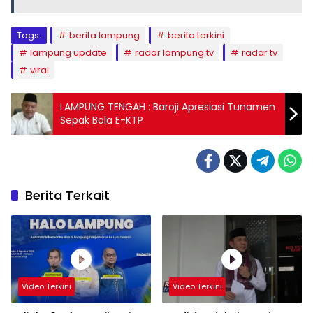
Tags:
berita lampung
berita terkini
lampung update
radar lampung tv
radar tv
viral
LAMPUNG TENGAH : Baroji Apresiasi Tunamen
Sepak Bola E-KTP
Berita Terkait
Video Terkini
Video Terkini