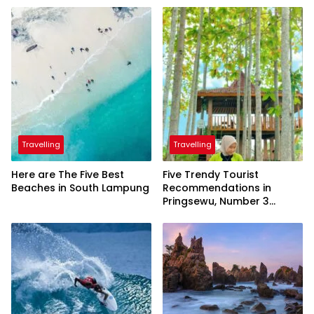
Travelling
Travelling
Here are The Five Best
Five Trendy Tourist
Beaches in South Lampung
Recommendations in
Pringsewu, Number 3
Inaugurated by the
President