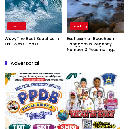
Travelling
Travelling
Wow, The Best Beaches in
Exoticism of Beaches in
Krui West Coast
Tanggamus Regency,
Number 3 Resembling
Nature Paintings
Advertorial