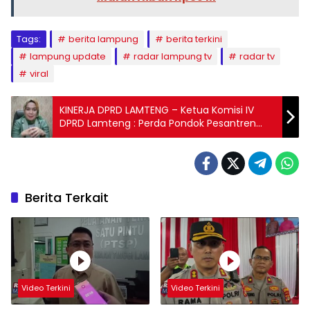
Tags:
berita lampung
berita terkini
lampung update
radar lampung tv
radar tv
viral
KINERJA DPRD LAMTENG – Ketua Komisi IV
DPRD Lamteng : Perda Pondok Pesantren
Bisa Memberikan Manfaat
Berita Terkait
Video Terkini
Video Terkini