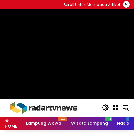
Skip
×
Scroll Untuk Membaca Artikel
to
content
Lampung Wawai
Wisata Lampung
Nasiona
HOME