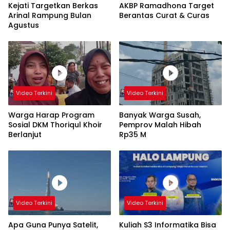
Kejati Targetkan Berkas
AKBP Ramadhona Target
Arinal Rampung Bulan
Berantas Curat & Curas
Agustus
Video Terkini
Video Terkini
Warga Harap Program
Banyak Warga Susah,
Sosial DKM Thoriqul Khoir
Pemprov Malah Hibah
Berlanjut
Rp35 M
Video Terkini
Video Terkini
Apa Guna Punya Satelit,
Kuliah S3 Informatika Bisa