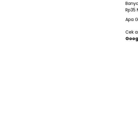
Banya
Rp35 
Apa G
Cek ar
Goog