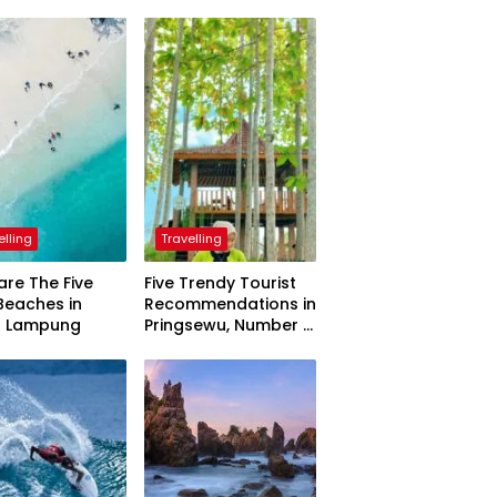
elling
Travelling
are The Five
Five Trendy Tourist
Beaches in
Recommendations in
h Lampung
Pringsewu, Number 3
Inaugurated by the
President