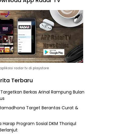
wnload App Radar TV
plikasi radar tv di playstore
rita Terbaru
i Targetkan Berkas Arinal Rampung Bulan
us
Ramadhona Target Berantas Curat &
 Harap Program Sosial DKM Thoriqul
Berlanjut