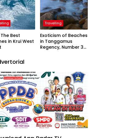
elling
Travelling
The Best
Exoticism of Beaches
es in Krui West
in Tanggamus
t
Regency, Number 3
Resembling Nature
Paintings
vertorial