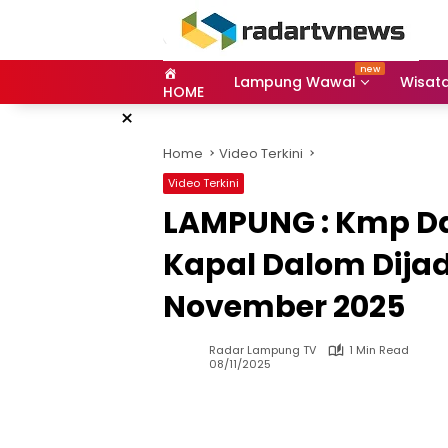
Skip
to
content
Lampung Wawai
Wisat
HOME
×
Home
Video Terkini
Video Terkini
LAMPUNG : Kmp D
Kapal Dalom Dijad
November 2025
Radar Lampung TV
1 Min Read
08/11/2025