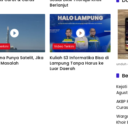
Do
Berlanjut
erkini
Video Terkini
a Punya Satelit, Jika
Kuliah S3 Informatika Bisa di
 Masalah
Lampung Tanpa Harus ke
unduh a
Luar Daerah
Be
Kejat
Agust
AKBP 
Curas
Warga
Khoir 