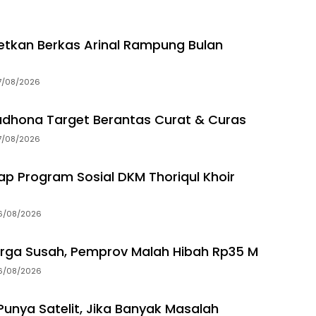
getkan Berkas Arinal Rampung Bulan
7/08/2026
dhona Target Berantas Curat & Curas
7/08/2026
p Program Sosial DKM Thoriqul Khoir
6/08/2026
rga Susah, Pemprov Malah Hibah Rp35 M
6/08/2026
unya Satelit, Jika Banyak Masalah