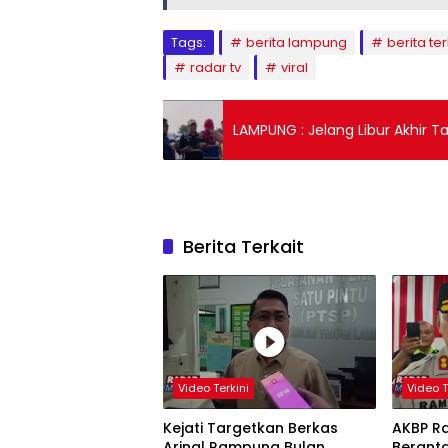
Tags:
berita lampung
berita ter
radar tv
viral
LAMPUNG : Jelang 
Berita Terkait
Video Terkini
Video T
Kejati Targetkan Berkas
AKBP R
Arinal Rampung Bulan
Berant