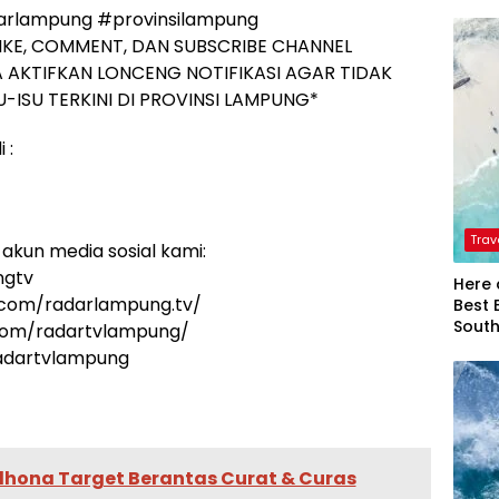
arlampung #provinsilampung
IKE, COMMENT, DAN SUBSCRIBE CHANNEL
 AKTIFKAN LONCENG NOTIFIKASI AGAR TIDAK
-ISU TERKINI DI PROVINSI LAMPUNG*
 :
Trav
akun media sosial kami:
ngtv
Here 
.com/radarlampung.tv/
Best 
Sout
.com/radartvlampung/
radartvlampung
ona Target Berantas Curat & Curas