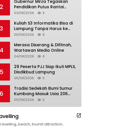
Gubernur Mirza Tegaskan
2
Pendidikan Putus Rantai
Kemiskinan
03/08/2026
9
Kuliah S3 Informatika Bisa di
3
Lampung Tanpa Harus ke
Luar Daerah
05/08/2026
8
Merasa Diserang & Difitnah,
4
Wartawan Media Online
04/08/2026
6
29 Peserta PJJ Siap Ikuti MPLS,
5
Disdikbud Lampung
05/08/2026
5
Tradisi Sedekah Bumi Sumur
6
Kumbang Masuk Usia 206
Tahun
05/08/2026
5
avelling
Travelling, beach, tourist attraction,