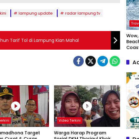
kini
lampung update
radar lampung tv
Trav
Wow, 
Libur Akhir Tahun Tarif Tol di Lampung Kian Mahal
Beach
Coas
Ad
erkini
Video Terkini
amadhona Target
Warga Harap Program
as Curat & Curas
Sosial DKM Thoriqul Khoir