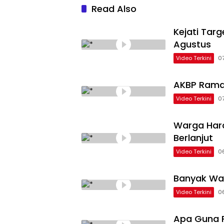
Read Also
Kejati Tar
Agustus
Video Terkini
0
AKBP Rama
Video Terkini
0
Warga Hara
Berlanjut
Video Terkini
0
Banyak Wa
Video Terkini
0
Apa Guna P