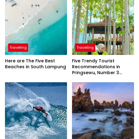
Travelling
Travelling
Here are The Five Best
Five Trendy Tourist
Beaches in South Lampung
Recommendations in
Pringsewu, Number 3
Inaugurated by the
President