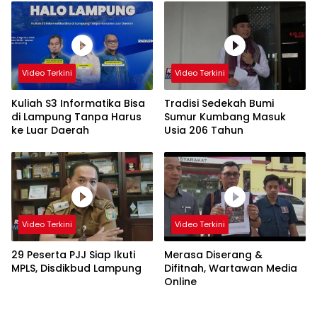
Video Terkini
Video Terkini
Kuliah S3 Informatika Bisa
Tradisi Sedekah Bumi
di Lampung Tanpa Harus
Sumur Kumbang Masuk
ke Luar Daerah
Usia 206 Tahun
Video Terkini
Video Terkini
29 Peserta PJJ Siap Ikuti
Merasa Diserang &
MPLS, Disdikbud Lampung
Difitnah, Wartawan Media
Online