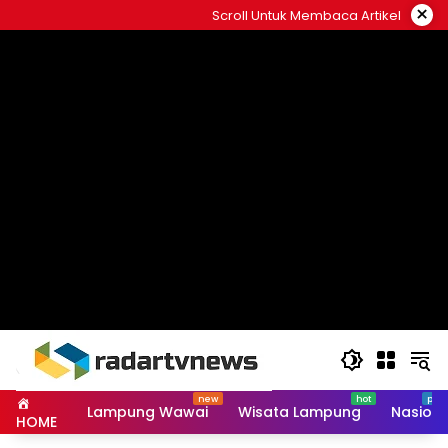
Skip
×
Scroll Untuk Membaca Artikel
to
content
Lampung Wawai
Wisata Lampung
Nasiona
HOME