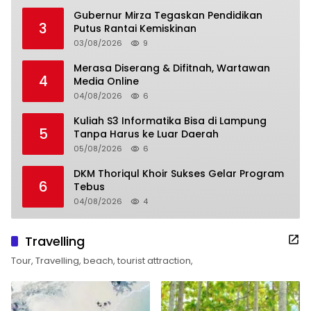
Gubernur Mirza Tegaskan Pendidikan
3
Putus Rantai Kemiskinan
03/08/2026
9
Merasa Diserang & Difitnah, Wartawan
4
Media Online
04/08/2026
6
Kuliah S3 Informatika Bisa di Lampung
5
Tanpa Harus ke Luar Daerah
05/08/2026
6
DKM Thoriqul Khoir Sukses Gelar Program
6
Tebus
04/08/2026
4
Travelling
Tour, Travelling, beach, tourist attraction,