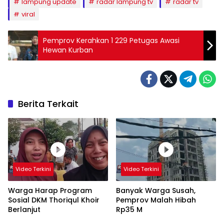
lampung update
radar lampung tv
radar tv
viral
Pemprov Kerahkan 1 229 Petugas Awasi
Hewan Kurban
Berita Terkait
Video Terkini
Video Terkini
Warga Harap Program
Banyak Warga Susah,
Sosial DKM Thoriqul Khoir
Pemprov Malah Hibah
Berlanjut
Rp35 M