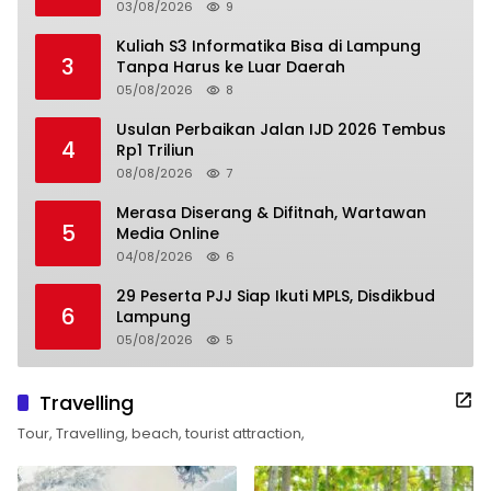
03/08/2026
9
Kuliah S3 Informatika Bisa di Lampung
3
Tanpa Harus ke Luar Daerah
05/08/2026
8
Usulan Perbaikan Jalan IJD 2026 Tembus
4
Rp1 Triliun
08/08/2026
7
Merasa Diserang & Difitnah, Wartawan
5
Media Online
04/08/2026
6
29 Peserta PJJ Siap Ikuti MPLS, Disdikbud
6
Lampung
05/08/2026
5
Travelling
Tour, Travelling, beach, tourist attraction,