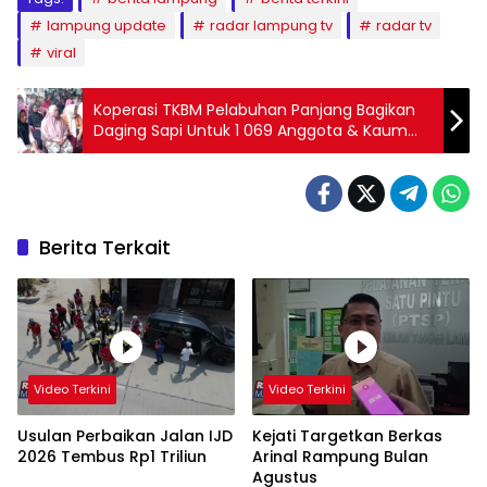
lampung update
radar lampung tv
radar tv
viral
Koperasi TKBM Pelabuhan Panjang Bagikan
Daging Sapi Untuk 1 069 Anggota & Kaum
Duafa
Berita Terkait
Video Terkini
Video Terkini
Usulan Perbaikan Jalan IJD
Kejati Targetkan Berkas
2026 Tembus Rp1 Triliun
Arinal Rampung Bulan
Agustus