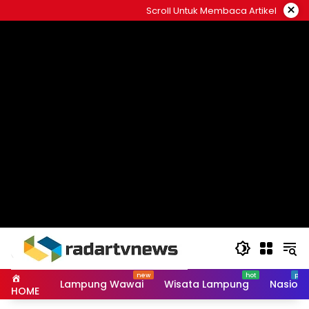
Skip
×
Scroll Untuk Membaca Artikel
to
content
Lampung Wawai
Wisata Lampung
Nasiona
HOME