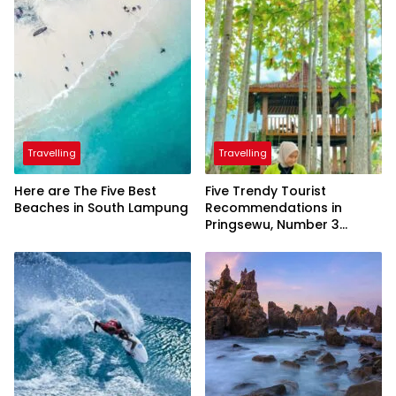
Travelling
Travelling
Here are The Five Best
Five Trendy Tourist
Beaches in South Lampung
Recommendations in
Pringsewu, Number 3
Inaugurated by the
President