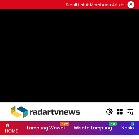
Skip
×
Scroll Untuk Membaca Artikel
to
content
Lampung Wawai
Wisata Lampung
Nasiona
HOME