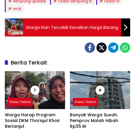
lampung update
radar lampung tv
radar tv
viral
Warga Kian Tercekik Kenaikan Harga Barang
Berita Terkait
Video Terkini
Video Terkini
Warga Harap Program
Banyak Warga Susah,
Sosial DKM Thoriqul Khoir
Pemprov Malah Hibah
Berlanjut
Rp35 M