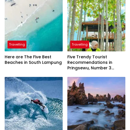
Travelling
Travelling
Here are The Five Best
Five Trendy Tourist
Beaches in South Lampung
Recommendations in
Pringsewu, Number 3
Inaugurated by the
President