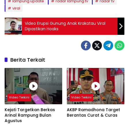
lampung update
radar lampung tv
radar tv
viral
Video Erupsi Gunung Anak Krakatau Viral
Dipastikan Hoaks
Berita Terkait
Video Terkini
Video Terkini
Kejati Targetkan Berkas
AKBP Ramadhona Target
Arinal Rampung Bulan
Berantas Curat & Curas
Agustus