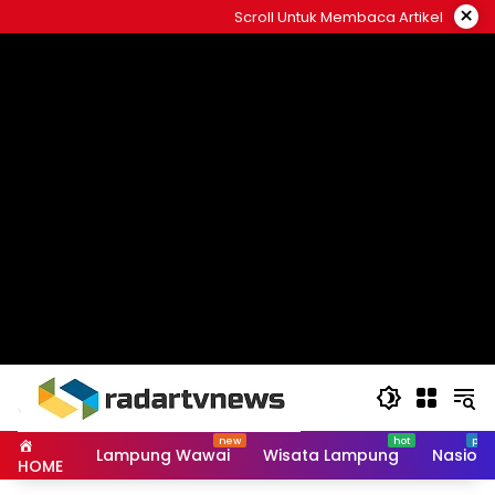
Skip
×
Scroll Untuk Membaca Artikel
to
content
Lampung Wawai
Wisata Lampung
Nasiona
HOME