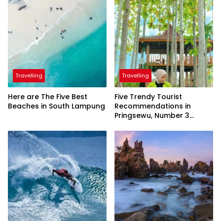
Travelling
Travelling
Here are The Five Best
Five Trendy Tourist
Beaches in South Lampung
Recommendations in
Pringsewu, Number 3
Inaugurated by the
President