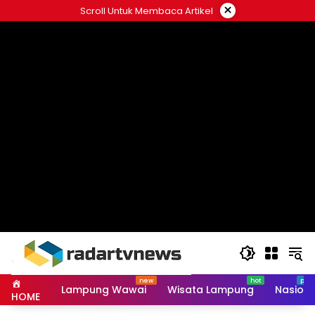
Skip
×
Scroll Untuk Membaca Artikel
to
content
Lampung Wawai
Wisata Lampung
Nasiona
HOME