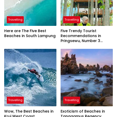
Travelling
Travelling
Here are The Five Best
Five Trendy Tourist
Beaches in South Lampung
Recommendations in
Pringsewu, Number 3
Inaugurated by the
President
Travelling
Travelling
Wow, The Best Beaches in
Exoticism of Beaches in
Krui West Coast
Tanggamus Regency,