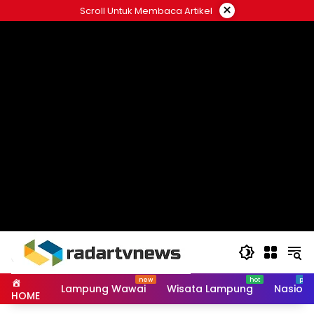
Skip
×
Scroll Untuk Membaca Artikel
to
content
Lampung Wawai
Wisata Lampung
Nasiona
HOME