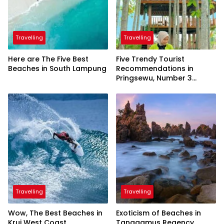
Travelling
Travelling
Here are The Five Best
Five Trendy Tourist
Beaches in South Lampung
Recommendations in
Pringsewu, Number 3
Inaugurated by the
President
Travelling
Travelling
Wow, The Best Beaches in
Exoticism of Beaches in
Krui West Coast
Tanggamus Regency,