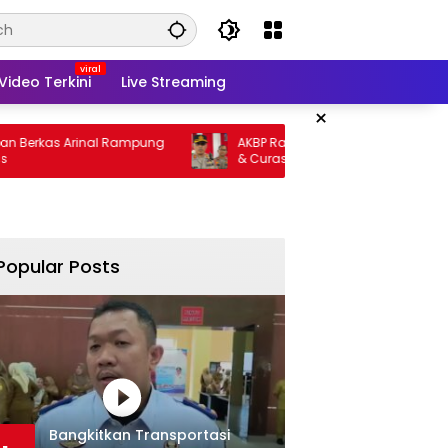
Video Terkini
Live Streaming
×
as Arinal Rampung
AKBP Ramadhona Target Berantas Curat
& Curas
Popular Posts
Bangkitkan Transportasi