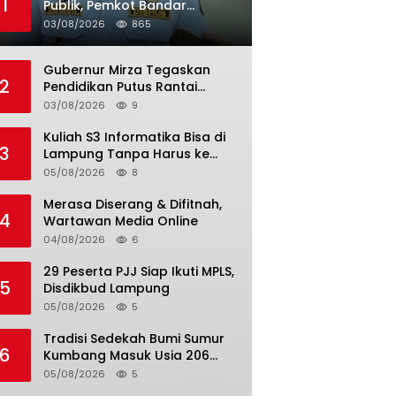
1
Publik, Pemkot Bandar
Lampung Uji Coba Bus Umum
03/08/2026
865
Gubernur Mirza Tegaskan
2
Pendidikan Putus Rantai
Kemiskinan
03/08/2026
9
Kuliah S3 Informatika Bisa di
3
Lampung Tanpa Harus ke
Luar Daerah
05/08/2026
8
Merasa Diserang & Difitnah,
4
Wartawan Media Online
04/08/2026
6
29 Peserta PJJ Siap Ikuti MPLS,
5
Disdikbud Lampung
05/08/2026
5
Tradisi Sedekah Bumi Sumur
6
Kumbang Masuk Usia 206
Tahun
05/08/2026
5