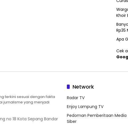
Curas
Warga
Khoir 
Banya
Rp35 
Apa G
Cek ar
Goog
Network
 terkini sesuai dengan fakta
Radar TV
ilai jurnalisme yang menjadi
Enjoy Lampung TV
Pedoman Pemberitaan Media
ung no 18 Kota Sepang Bandar
Siber