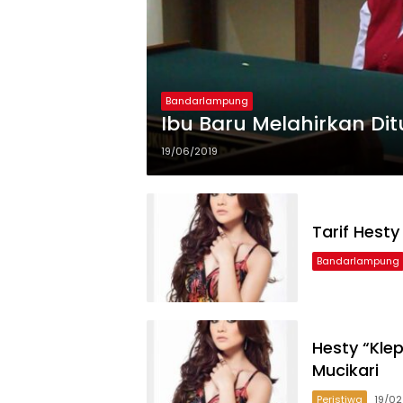
Bandarlampung
Ibu Baru Melahirkan Di
19/06/2019
Tarif Hesty
Bandarlampung
Hesty “Kle
Mucikari
Peristiwa
19/02