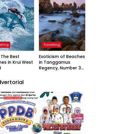
elling
Travelling
The Best
Exoticism of Beaches
es in Krui West
in Tanggamus
t
Regency, Number 3
Resembling Nature
Paintings
vertorial