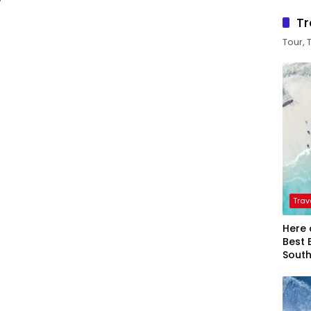
Tr
Tour, 
Trav
Here 
Best 
Sout