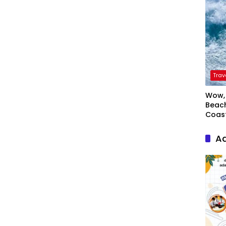
Trav
Wow, 
Beach
Coas
Ad