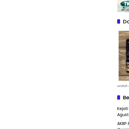
Do
unduh a
Be
Kejat
Agust
AKBP 