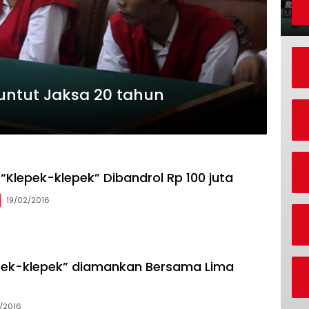
tuntut Jaksa 20 tahun
 “Klepek-klepek” Dibandrol Rp 100 juta
19/02/2016
pek-klepek” diamankan Bersama Lima
/2016