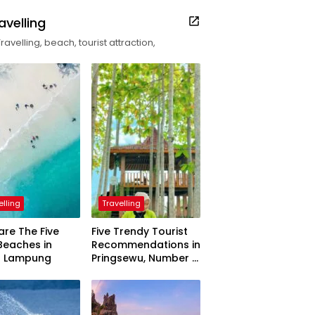
avelling
Travelling, beach, tourist attraction,
elling
Travelling
are The Five
Five Trendy Tourist
Beaches in
Recommendations in
h Lampung
Pringsewu, Number 3
Inaugurated by the
President