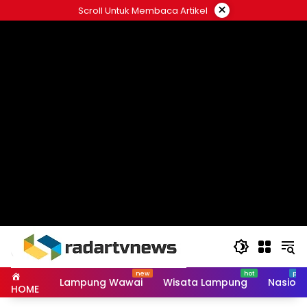
Skip
×
Scroll Untuk Membaca Artikel
to
content
Lampung Wawai
Wisata Lampung
Nasiona
HOME