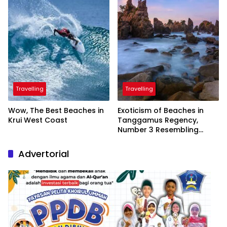
Travelling
Travelling
Wow, The Best Beaches in
Exoticism of Beaches in
Krui West Coast
Tanggamus Regency,
Number 3 Resembling
Nature Paintings
Advertorial