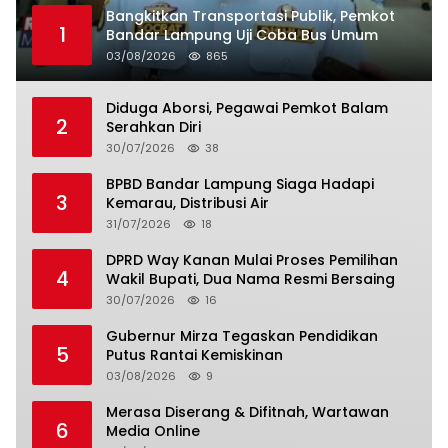
Bangkitkan Transportasi Publik, Pemkot
1
Bandar Lampung Uji Coba Bus Umum
03/08/2026
865
Diduga Aborsi, Pegawai Pemkot Balam
2
Serahkan Diri
30/07/2026
38
BPBD Bandar Lampung Siaga Hadapi
3
Kemarau, Distribusi Air
31/07/2026
18
DPRD Way Kanan Mulai Proses Pemilihan
4
Wakil Bupati, Dua Nama Resmi Bersaing
30/07/2026
16
Gubernur Mirza Tegaskan Pendidikan
5
Putus Rantai Kemiskinan
03/08/2026
9
Merasa Diserang & Difitnah, Wartawan
6
Media Online