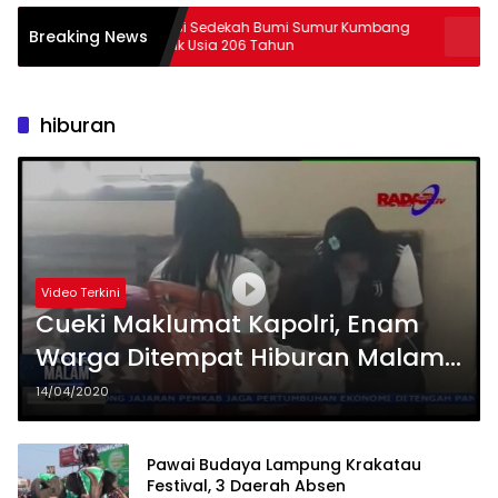
Tradisi Sedekah Bumi Sumur Kumbang
29 Peserta PJJ S
Breaking News
Masuk Usia 206 Tahun
Lampung
hiburan
Video Terkini
Cueki Maklumat Kapolri, Enam
Warga Ditempat Hiburan Malam
Diciduk
14/04/2020
Pawai Budaya Lampung Krakatau
Festival, 3 Daerah Absen