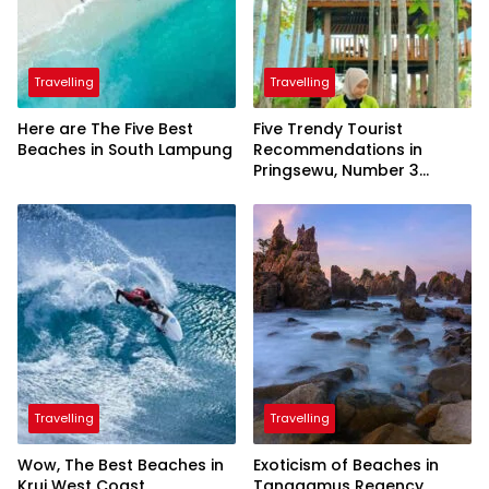
Travelling
Travelling
Here are The Five Best
Five Trendy Tourist
Beaches in South Lampung
Recommendations in
Pringsewu, Number 3
Inaugurated by the
President
Travelling
Travelling
Wow, The Best Beaches in
Exoticism of Beaches in
Krui West Coast
Tanggamus Regency,