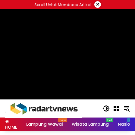
Skip
×
Scroll Untuk Membaca Artikel
to
content
Lampung Wawai
Wisata Lampung
Nasiona
HOME