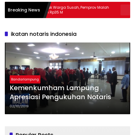
Banyak Warga Susah, Pemprov Malah
Apa Guna Pu
Breaking News
Hibah Rp35 M
Masalah
ikatan notaris indonesia
Bandarlampung
Kemenkumham Lampung
Apresiasi Pengukuhan Notaris
02/10/2019
Popular Posts