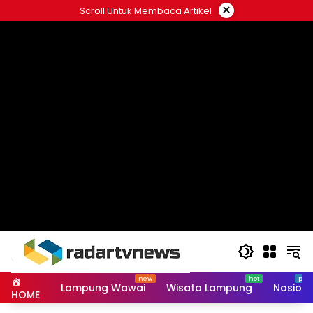
Skip
×
Scroll Untuk Membaca Artikel
to
content
Lampung Wawai
Wisata Lampung
Nasiona
HOME