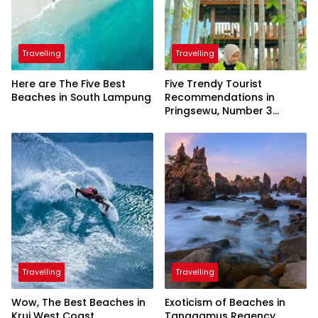
Travelling
Travelling
Here are The Five Best
Five Trendy Tourist
Beaches in South Lampung
Recommendations in
Pringsewu, Number 3
Inaugurated by the
President
Travelling
Travelling
Wow, The Best Beaches in
Exoticism of Beaches in
Krui West Coast
Tanggamus Regency,