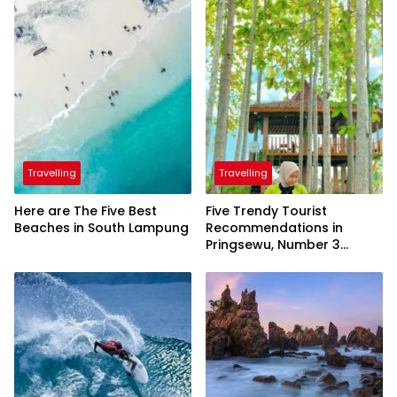
Travelling
Travelling
Here are The Five Best
Five Trendy Tourist
Beaches in South Lampung
Recommendations in
Pringsewu, Number 3
Inaugurated by the
President