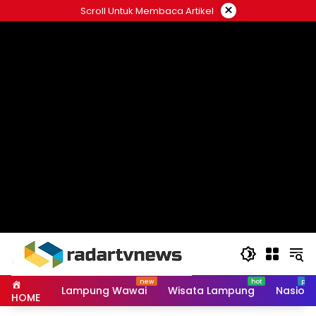
Skip
×
Scroll Untuk Membaca Artikel
to
content
Lampung Wawai
Wisata Lampung
Nasiona
HOME