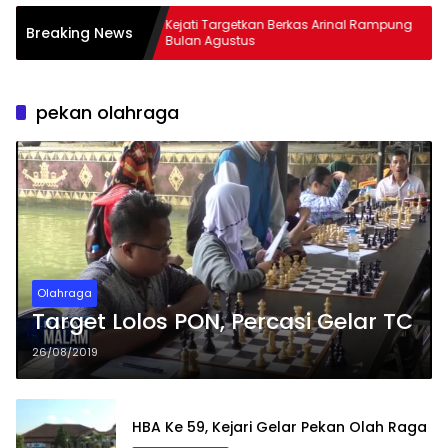
mbus
Kejati Targetkan Berkas Arinal Rampung
AKBP
Breaking News
Bulan Agustus
& Cu
pekan olahraga
Olahraga
Target Lolos PON, Percasi Gelar TC
26/08/2019
HBA Ke 59, Kejari Gelar Pekan Olah Raga