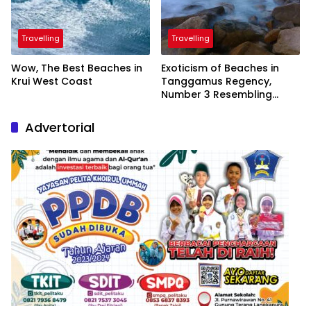
Travelling
Travelling
Wow, The Best Beaches in
Exoticism of Beaches in
Krui West Coast
Tanggamus Regency,
Number 3 Resembling
Nature Paintings
Advertorial