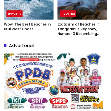
Travelling
Travelling
Wow, The Best Beaches in
Exoticism of Beaches in
Krui West Coast
Tanggamus Regency,
Number 3 Resembling
Nature Paintings
Advertorial