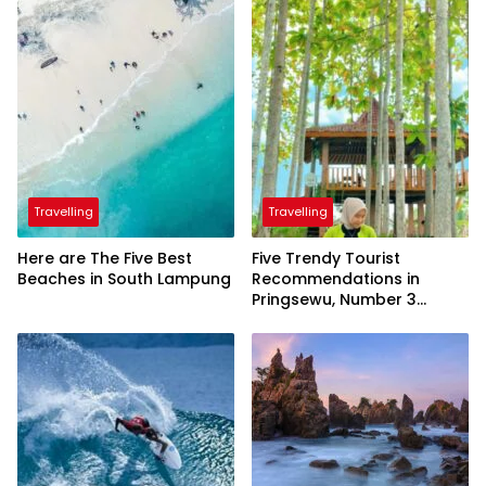
Travelling
Travelling
Here are The Five Best
Five Trendy Tourist
Beaches in South Lampung
Recommendations in
Pringsewu, Number 3
Inaugurated by the
President