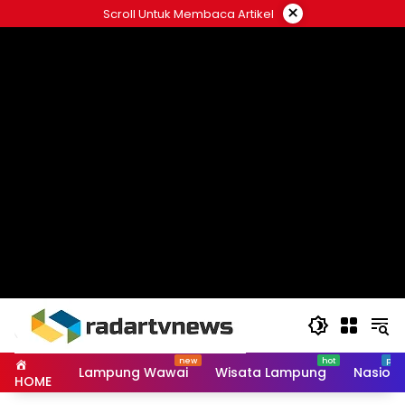
Skip
×
Scroll Untuk Membaca Artikel
to
content
Lampung Wawai
Wisata Lampung
Nasiona
HOME