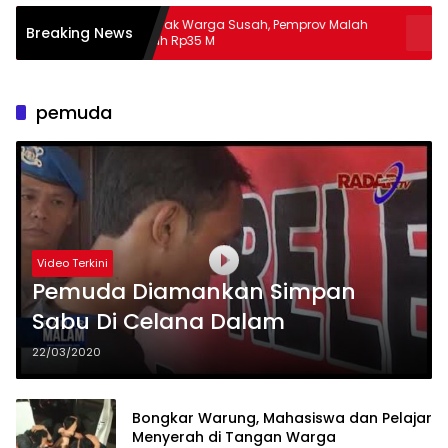
Banyak Warga Susah, Pemprov Malah
Apa Guna
Breaking News
Hibah Rp35 M
Masalah
pemuda
Video Terkini
Pemuda Diamankan Simpan
Sabu Di Celana Dalam
22/03/2020
Bongkar Warung, Mahasiswa dan Pelajar
Menyerah di Tangan Warga