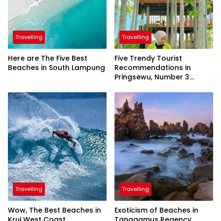
Travelling
Travelling
Here are The Five Best
Five Trendy Tourist
Beaches in South Lampung
Recommendations in
Pringsewu, Number 3
Inaugurated by the
President
Travelling
Travelling
Wow, The Best Beaches in
Exoticism of Beaches in
Krui West Coast
Tanggamus Regency,