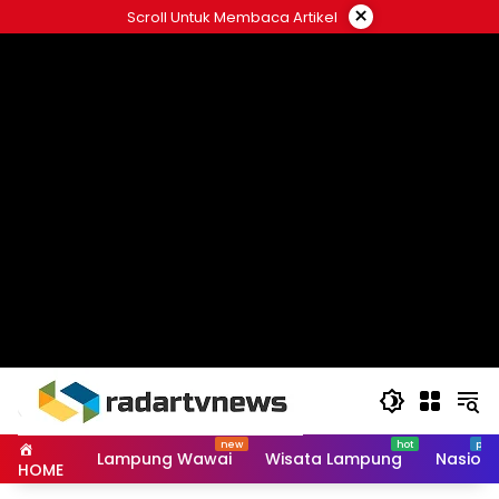
Skip
×
Scroll Untuk Membaca Artikel
to
content
Lampung Wawai
Wisata Lampung
Nasiona
HOME