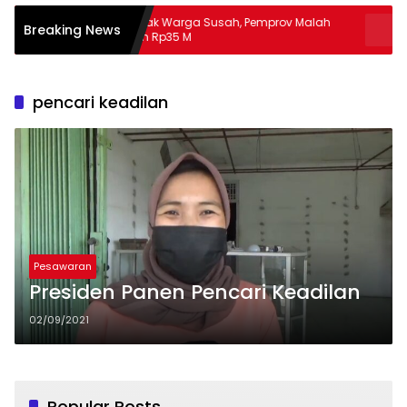
Banyak Warga Susah, Pemprov Malah
Apa Guna
Breaking News
Hibah Rp35 M
Masalah
pencari keadilan
Pesawaran
Presiden Panen Pencari Keadilan
02/09/2021
Popular Posts