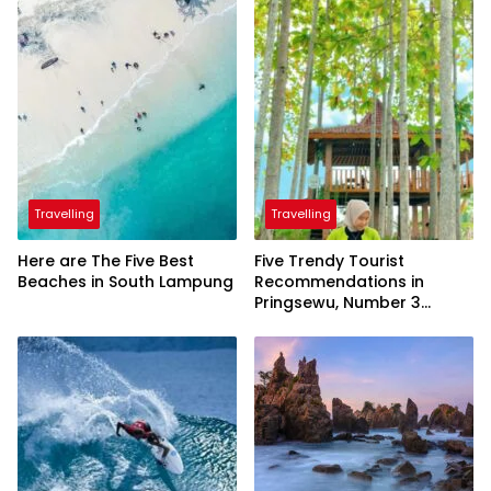
Travelling
Travelling
Here are The Five Best
Five Trendy Tourist
Beaches in South Lampung
Recommendations in
Pringsewu, Number 3
Inaugurated by the
President