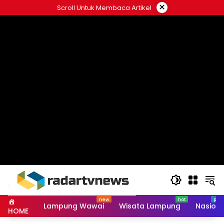
Skip
×
Scroll Untuk Membaca Artikel
to
content
Lampung Wawai
Wisata Lampung
Nasiona
HOME