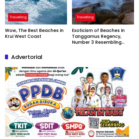
Travelling
Travelling
Wow, The Best Beaches in
Exoticism of Beaches in
Krui West Coast
Tanggamus Regency,
Number 3 Resembling
Nature Paintings
Advertorial