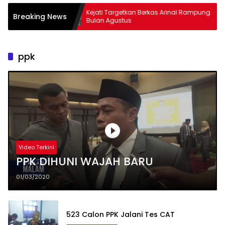
embus
Kejati Targetkan Berkas Arinal Rampung
AKB
Breaking News
Bulan Agustus
& C
ppk
Video Terkini
PPK DIHUNI WAJAH BARU
01/03/2020
523 Calon PPK Jalani Tes CAT