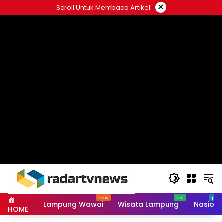
Skip
×
Scroll Untuk Membaca Artikel
to
content
Lampung Wawai
Wisata Lampung
Nasiona
HOME