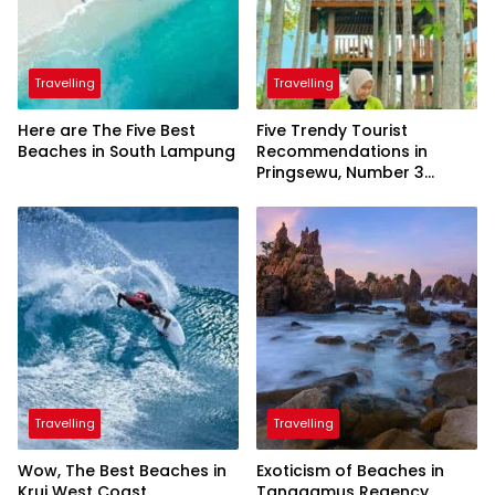
Travelling
Travelling
Here are The Five Best
Five Trendy Tourist
Beaches in South Lampung
Recommendations in
Pringsewu, Number 3
Inaugurated by the
President
Travelling
Travelling
Wow, The Best Beaches in
Exoticism of Beaches in
Krui West Coast
Tanggamus Regency,