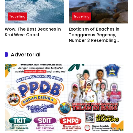
Travelling
Travelling
Wow, The Best Beaches in
Exoticism of Beaches in
Krui West Coast
Tanggamus Regency,
Number 3 Resembling
Nature Paintings
Advertorial