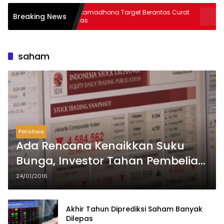
AKBP Ramadhona Target Berantas Curat
Warga Hara
Breaking News
& Curas
Thoriqul Kho
saham
Peristiwa
Ada Rencana Kenaikkan Suku
Bunga, Investor Tahan Pembelian
Saham
24/01/2016
Akhir Tahun Diprediksi Saham Banyak
Dilepas