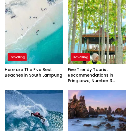
Travelling
Travelling
Here are The Five Best
Five Trendy Tourist
Beaches in South Lampung
Recommendations in
Pringsewu, Number 3
Inaugurated by the
President