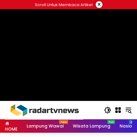
Skip
×
Scroll Untuk Membaca Artikel
to
content
Lampung Wawai
Wisata Lampung
Nasiona
HOME