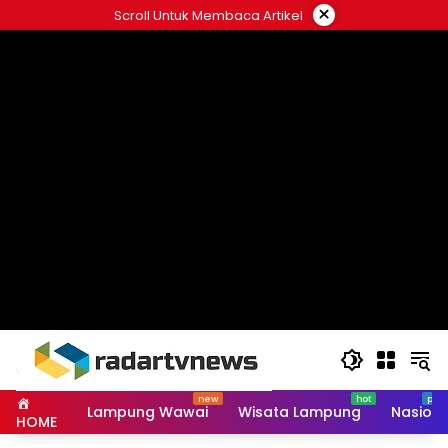
Skip
×
Scroll Untuk Membaca Artikel
to
content
Lampung Wawai
Wisata Lampung
Nasiona
HOME