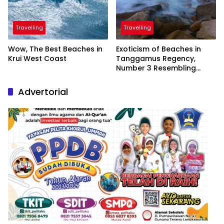
Travelling
Travelling
Wow, The Best Beaches in
Exoticism of Beaches in
Krui West Coast
Tanggamus Regency,
Number 3 Resembling
Nature Paintings
Advertorial