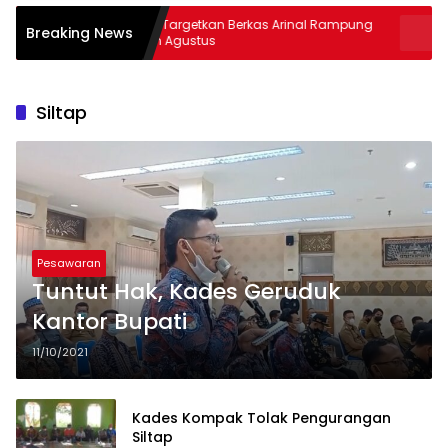
Kejati Targetkan Berkas Arinal Rampung
AKBP Ramad
Breaking News
Bulan Agustus
& Curas
Siltap
Pesawaran
Tuntut Hak, Kades Geruduk
Kantor Bupati
11/10/2021
Kades Kompak Tolak Pengurangan
Siltap