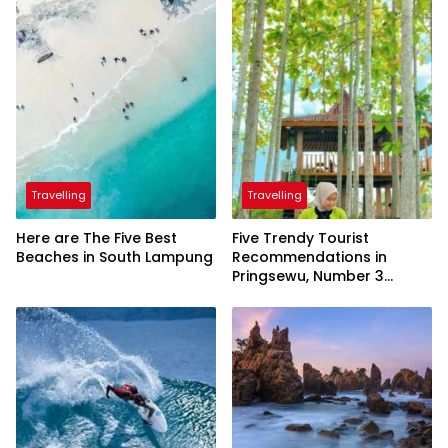
Travelling
Travelling
Here are The Five Best
Five Trendy Tourist
Beaches in South Lampung
Recommendations in
Pringsewu, Number 3
Inaugurated by the
President