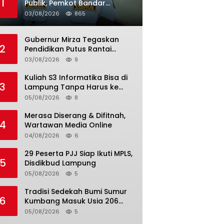
1
Publik, Pemkot Bandar
Lampung Uji Coba Bus Umum
03/08/2026
865
Gubernur Mirza Tegaskan
2
Pendidikan Putus Rantai
Kemiskinan
03/08/2026
9
Kuliah S3 Informatika Bisa di
3
Lampung Tanpa Harus ke
Luar Daerah
05/08/2026
8
Merasa Diserang & Difitnah,
4
Wartawan Media Online
04/08/2026
6
29 Peserta PJJ Siap Ikuti MPLS,
5
Disdikbud Lampung
05/08/2026
5
Tradisi Sedekah Bumi Sumur
6
Kumbang Masuk Usia 206
Tahun
05/08/2026
5