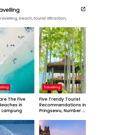
avelling
Travelling, beach, tourist attraction,
elling
Travelling
are The Five
Five Trendy Tourist
Beaches in
Recommendations in
h Lampung
Pringsewu, Number 3
Inaugurated by the
President