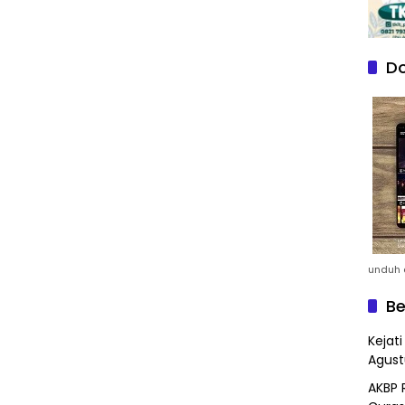
Do
unduh a
Be
Kejat
Agust
AKBP 