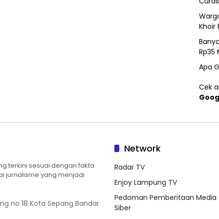
Curas
Warga
Khoir 
Banya
Rp35 
Apa G
Cek ar
Goog
Network
 terkini sesuai dengan fakta
Radar TV
ilai jurnalisme yang menjadi
Enjoy Lampung TV
Pedoman Pemberitaan Media
ung no 18 Kota Sepang Bandar
Siber