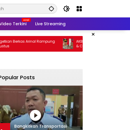
Video Terkini
Live Streaming
×
rkas Arinal Rampung
AKBP Ramadhona Target Berantas Curat
& Curas
Popular Posts
Bangkitkan Transportasi