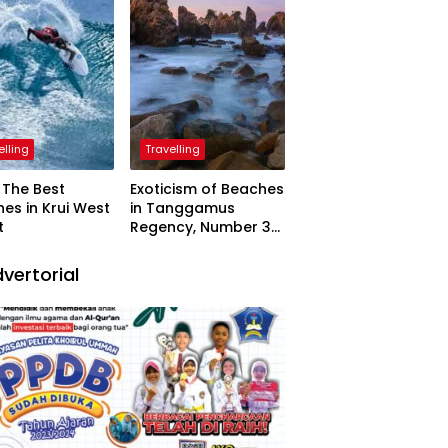
elling
Travelling
The Best
Exoticism of Beaches
es in Krui West
in Tanggamus
t
Regency, Number 3
Resembling Nature
Paintings
vertorial