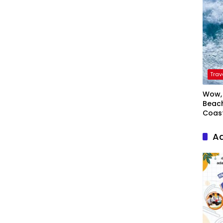
Trav
Wow, 
Beach
Coas
Ad