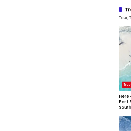
Tr
Tour, 
Trav
Here 
Best 
Sout