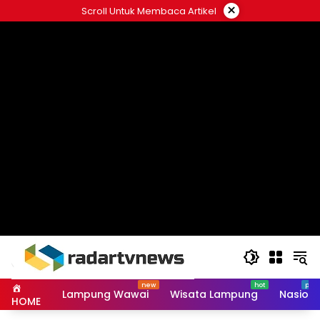
Skip
×
Scroll Untuk Membaca Artikel
to
content
Lampung Wawai
Wisata Lampung
Nasiona
HOME