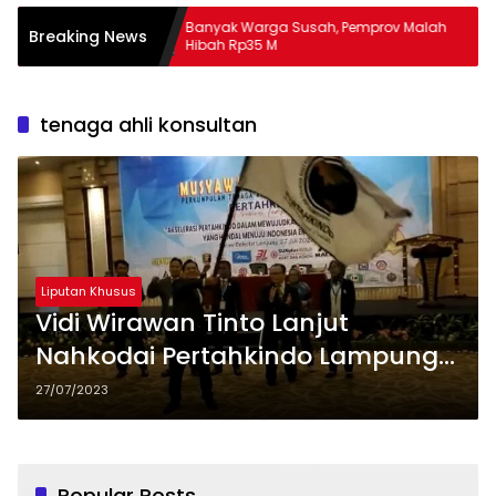
Banyak Warga Susah, Pemprov Malah
Apa 
Breaking News
Hibah Rp35 M
Mas
tenaga ahli konsultan
Liputan Khusus
Vidi Wirawan Tinto Lanjut
Nahkodai Pertahkindo Lampung
2023 – 2028
27/07/2023
Popular Posts