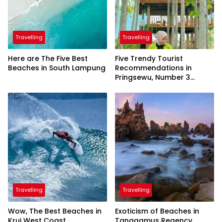
Travelling
Travelling
Here are The Five Best
Five Trendy Tourist
Beaches in South Lampung
Recommendations in
Pringsewu, Number 3
Inaugurated by the
President
Travelling
Travelling
Wow, The Best Beaches in
Exoticism of Beaches in
Krui West Coast
Tanggamus Regency,