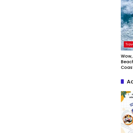
Trav
Wow, 
Beach
Coas
Ad