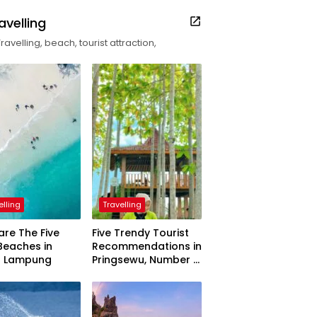
avelling
Travelling, beach, tourist attraction,
elling
Travelling
are The Five
Five Trendy Tourist
Beaches in
Recommendations in
h Lampung
Pringsewu, Number 3
Inaugurated by the
President