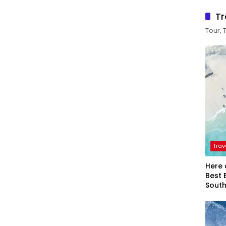
Tr
Tour, 
Trav
Here 
Best 
Sout