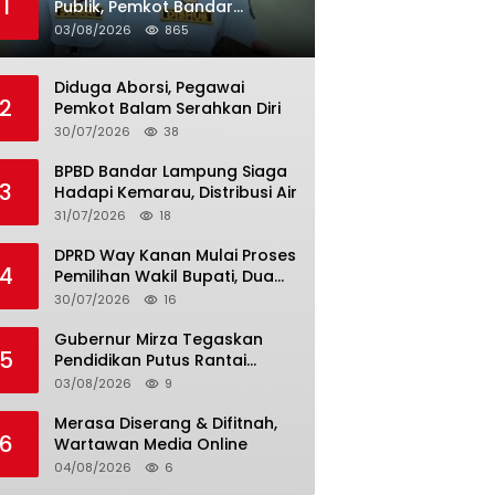
1
Publik, Pemkot Bandar
Lampung Uji Coba Bus Umum
03/08/2026
865
Diduga Aborsi, Pegawai
2
Pemkot Balam Serahkan Diri
30/07/2026
38
BPBD Bandar Lampung Siaga
3
Hadapi Kemarau, Distribusi Air
31/07/2026
18
DPRD Way Kanan Mulai Proses
4
Pemilihan Wakil Bupati, Dua
Nama Resmi Bersaing
30/07/2026
16
Gubernur Mirza Tegaskan
5
Pendidikan Putus Rantai
Kemiskinan
03/08/2026
9
Merasa Diserang & Difitnah,
6
Wartawan Media Online
04/08/2026
6