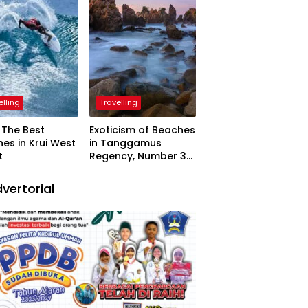
elling
Travelling
The Best
Exoticism of Beaches
es in Krui West
in Tanggamus
t
Regency, Number 3
Resembling Nature
Paintings
vertorial