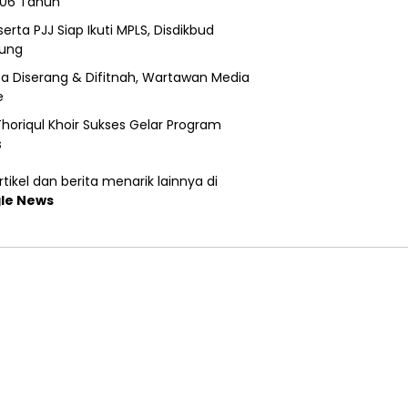
206 Tahun
erta PJJ Siap Ikuti MPLS, Disdikbud
ung
a Diserang & Difitnah, Wartawan Media
e
horiqul Khoir Sukses Gelar Program
s
tikel dan berita menarik lainnya di
le News