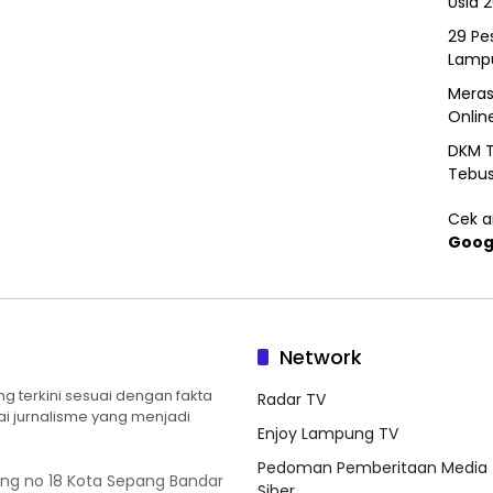
Usia 
29 Pes
Lamp
Meras
Onlin
DKM T
Tebu
Cek ar
Goog
Network
 terkini sesuai dengan fakta
Radar TV
ilai jurnalisme yang menjadi
Enjoy Lampung TV
Pedoman Pemberitaan Media
ung no 18 Kota Sepang Bandar
Siber