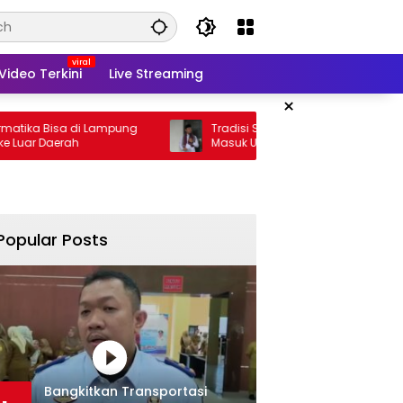
Video Terkini
Live Streaming
×
sa di Lampung
Tradisi Sedekah Bumi Sumur Kumbang
rah
Masuk Usia 206 Tahun
Popular Posts
Bangkitkan Transportasi