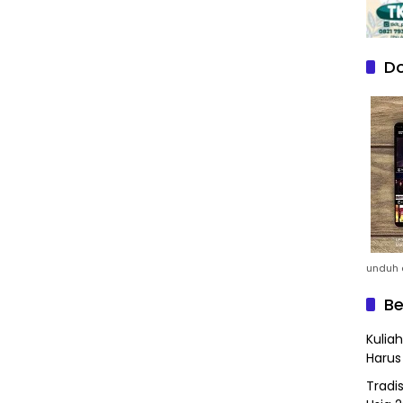
Do
unduh a
Be
Kulia
Harus
Tradi