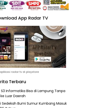
wnload App Radar TV
plikasi radar tv di playstore
rita Terbaru
h S3 Informatika Bisa di Lampung Tanpa
 ke Luar Daerah
si Sedekah Bumi Sumur Kumbang Masuk