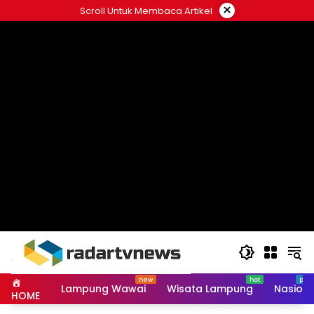
Skip
×
Scroll Untuk Membaca Artikel
to
content
Lampung Wawai
Wisata Lampung
Nasiona
HOME