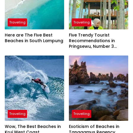
Travelling
Travelling
Here are The Five Best
Five Trendy Tourist
Beaches in South Lampung
Recommendations in
Pringsewu, Number 3
Inaugurated by the
President
Travelling
Travelling
Wow, The Best Beaches in
Exoticism of Beaches in
Krui West Coast
Tanggamus Regency,