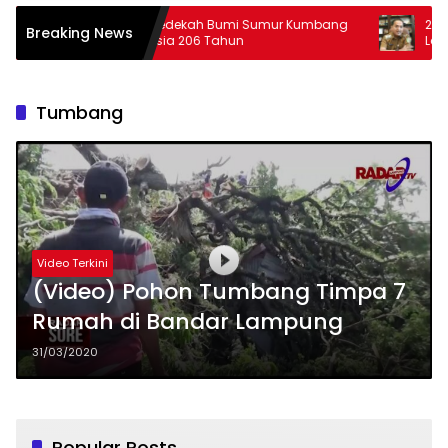
Tradisi Sedekah Bumi Sumur Kumbang
29 Peserta PJJ Siap 
Breaking News
Masuk Usia 206 Tahun
Lampung
Tumbang
Video Terkini
(Video) Pohon Tumbang Timpa 7
Rumah di Bandar Lampung
31/03/2020
Popular Posts