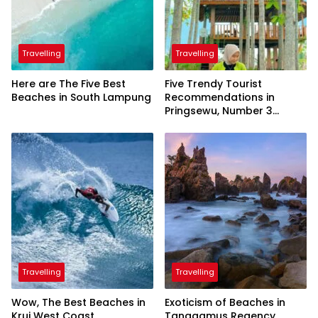
Travelling
Travelling
Here are The Five Best
Five Trendy Tourist
Beaches in South Lampung
Recommendations in
Pringsewu, Number 3
Inaugurated by the
President
Travelling
Travelling
Wow, The Best Beaches in
Exoticism of Beaches in
Krui West Coast
Tanggamus Regency,