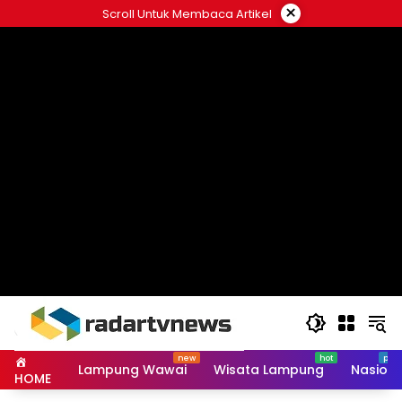
Skip
×
Scroll Untuk Membaca Artikel
to
content
Lampung Wawai
Wisata Lampung
Nasiona
HOME