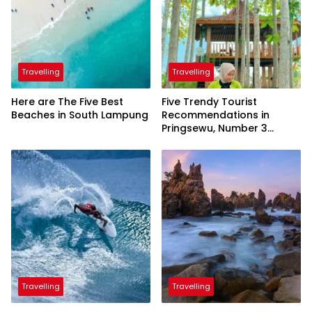
Travelling
Travelling
Here are The Five Best
Five Trendy Tourist
Beaches in South Lampung
Recommendations in
Pringsewu, Number 3
Inaugurated by the
President
Travelling
Travelling