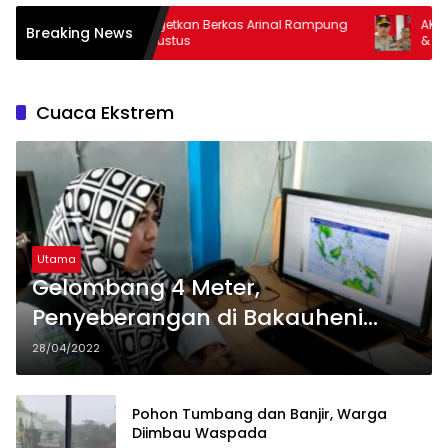
Kejati Targetkan Berkas Arinal Rampung
AKBP Ramadhona
Breaking News
Bulan Agustus
& Curas
Cuaca Ekstrem
Utama
Gelombang 4 Meter,
Penyeberangan di Bakauheni
Tetap Jalan
28/04/2022
Pohon Tumbang dan Banjir, Warga
Diimbau Waspada