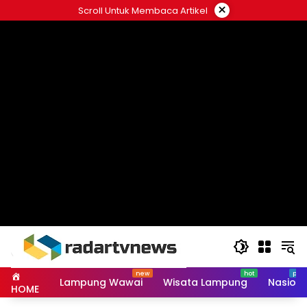
Skip
×
Scroll Untuk Membaca Artikel
to
content
Lampung Wawai
Wisata Lampung
Nasiona
HOME